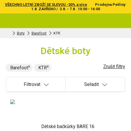
VŠECHNO LETNÍ ZBOŽÍ SE SLEVOU -30% a více
Prodejna Petřiny:
1.8. ZAVŘENO / 3.8. - 7.8. 10:00 - 16:00
Boty
Barefoot
KTR
Dětské boty
Zrušit filtry
Barefoot
KTR
Filtrovat
Seřadit