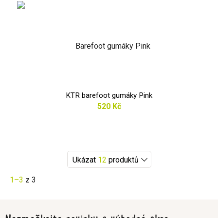
KTR barefoot gumáky Pink
520 Kč
Ukázat
12
produktů
1–3
z 3