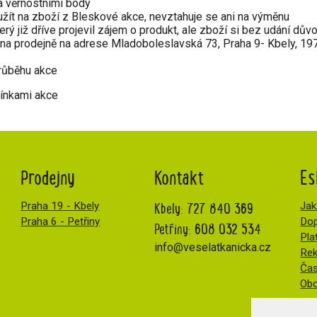
a věrnostními body
žít na zboží z Bleskové akce, nevztahuje se ani na výměnu
ý již dříve projevil zájem o produkt, ale zboží si bez udání dův
 prodejně na adrese Mladoboleslavská 73, Praha 9- Kbely, 1970
růběhu akce
ínkami akce
Prodejny
Kontakt
Es
Kbely:
727 840 369
Praha 19 - Kbely
Jak
Praha 6 - Petřiny
Dop
Petřiny:
608 032 534
Pla
info@veselatkanicka.cz
Re
Čas
Obc