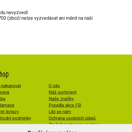
odu nevyzvedl.
0 (zboží nelze vyzvedávat ani měnit na naší
hop
 nakupovat
O nás
rava
Náš sortiment
tba
Naše značky
klamace
Pravidla akce FB
té dotazy
Líbí se nám
hodní podmínky
Ochrana osobních údajů
Změnit nastavení cookies