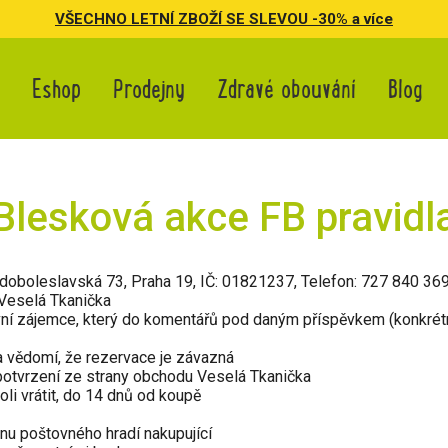
VŠECHNO LETNÍ ZBOŽÍ SE SLEVOU -30% a více
Eshop
Prodejny
Zdravé obouvání
Blog
Blesková akce FB pravidl
ladoboleslavská 73, Praha 19, IČ: 01821237, Telefon: 727 840 36
 Veselá Tkanička
ní zájemce, který do komentářů pod daným příspěvkem (konkrétní
 vědomí, že rezervace je závazná
 potvrzení ze strany obchodu Veselá Tkanička
i vrátit, do 14 dnů od koupě
nu poštovného hradí nakupující