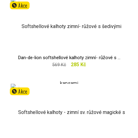
Akce
%
Dan-de-lion softshellové kalhoty zimní- růžové s ...
285 Kč
569 Kč
Akce
%