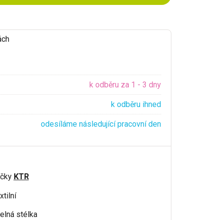
ách
k odběru za 1 - 3 dny
k odběru ihned
odesíláme následující pracovní den
ačky
KTR
xtilní
elná stélka