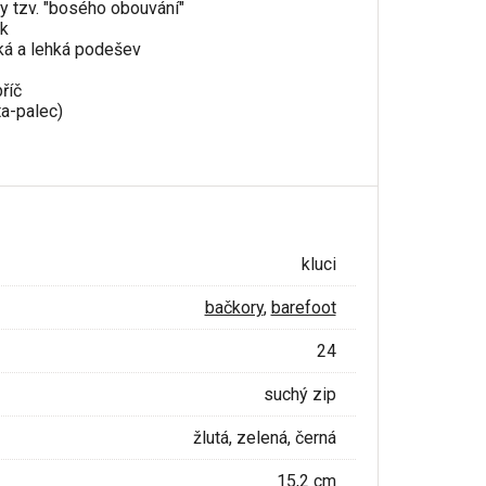
y tzv. "bosého obouvání"
k
ká a lehká podešev
příč
ta-palec)
kluci
bačkory
,
barefoot
24
suchý zip
žlutá, zelená, černá
15,2 cm