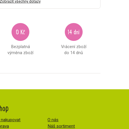
Zobrazit všechny dotazy
0 Kč
14 dní
Bezplatná
Vrácení zboží
výměna zboží
do 14 dnů
hop
 nakupovat
O nás
rava
Náš sortiment