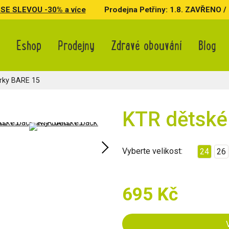
SE SLEVOU -30% a více
Prodejna Petřiny: 1.8. ZAVŘENO / 3.
Eshop
Prodejny
Zdravé obouvání
Blog
rky BARE 15
KTR dětské
Vyberte velikost:
24
26
695 Kč