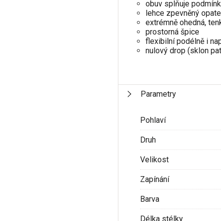
obuv splňuje podmínk
lehce zpevněný opate
extrémně ohedná, ten
prostorná špice
flexibilní podélně i na
nulový drop (sklon pa
Parametry
Pohlaví
Druh
Velikost
Zapínání
Barva
Délka stélky