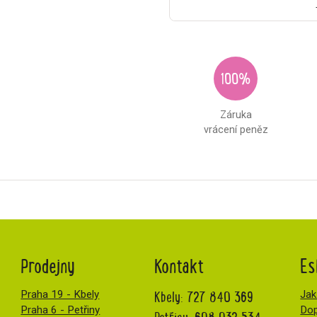
100%
Záruka
vrácení peněz
Prodejny
Kontakt
Es
Kbely:
727 840 369
Praha 19 - Kbely
Jak
Praha 6 - Petřiny
Dop
Petřiny:
608 032 534