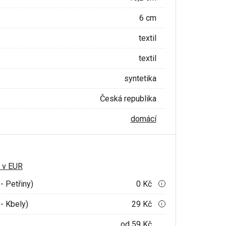
6 cm
textil
textil
syntetika
Česká republika
domácí
 v EUR
- Petřiny)
0 Kč
i
- Kbely)
29 Kč
i
od 59 Kč