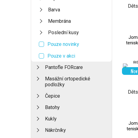
Barva
Membrána
Poslední kusy
Joma
teni
Pouze novinky
Pouze v akci
Pantofle FORcare
Nov
Masážní ortopedické
podložky
Čepice
Batohy
Kukly
Joma
teni
Nákrčníky