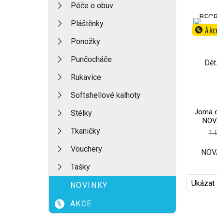
Péče o obuv
Pláštěnky
Akc
%
Ponožky
Punčocháče
Rukavice
Softshellové kalhoty
Joma dě
Stélky
NOV
Tkaničky
1 
Vouchery
Tašky
Ukázat
NOVINKY
AKCE
%