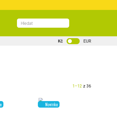
Kč
EUR
1–12
z 36
a
Novinka