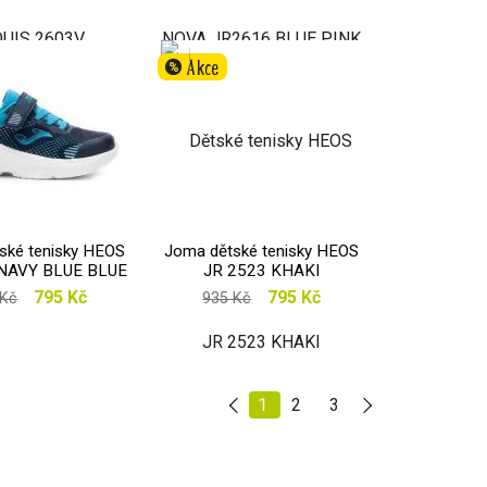
Akce
%
ské tenisky HEOS
Joma dětské tenisky HEOS
 NAVY BLUE BLUE
JR 2523 KHAKI
795 Kč
795 Kč
 Kč
935 Kč
1
2
3