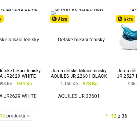
e
Akce
Akce
%
%
tské blikací tenisky
Joma dětské blikací tenisky
Joma dět
A JR2629 WHITE
AQUILES JR 22601 BLACK
JR 2527
PINK
934 Kč
978 Kč
098 Kč
1 150 Kč
935
12
produktů
1–12
z 36