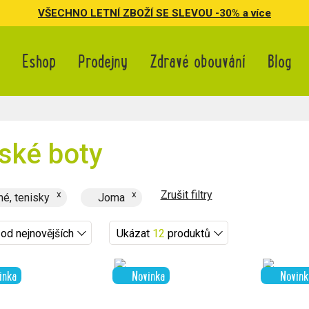
VŠECHNO LETNÍ ZBOŽÍ SE SLEVOU -30% a více
Eshop
Prodejny
Zdravé obouvání
Blog
ské boty
Zrušit filtry
né, tenisky
Joma
 od nejnovějších
Ukázat
12
produktů
inka
Novinka
Novink