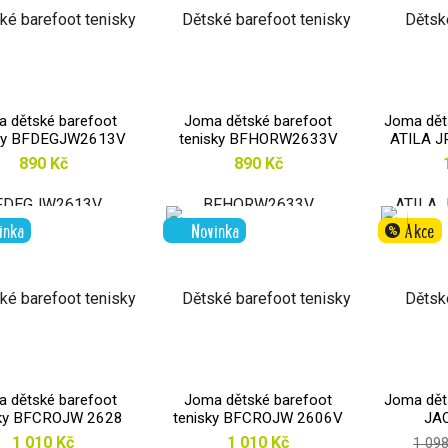
 dětské barefoot
Joma dětské barefoot
Joma děts
sky BFDEGJW2613V
tenisky BFHORW2633V
ATILA J
890 Kč
890 Kč
inka
Novinka
Akce
%
 dětské barefoot
Joma dětské barefoot
Joma děts
sky BFCROJW 2628
tenisky BFCROJW 2606V
JA
BEIGE
RED
1 010 Kč
1 010 Kč
1 09