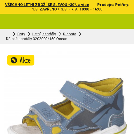
VŠECHNO LETNÍ ZBOŽÍ SE SLEVOU -30% a více
Prodejna Petřiny:
1.8. ZAVŘENO / 3.8. - 7.8. 10:00 - 16:00
Boty
Letní, sandály
Ricosta
Dětské sandály 3202002/150 Ocean
Akce
%