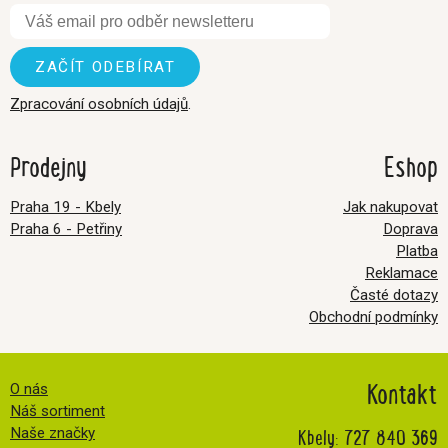
Zpracování osobních údajů
.
Prodejny
Eshop
Praha 19 - Kbely
Jak nakupovat
Praha 6 - Petřiny
Doprava
Platba
Reklamace
Časté dotazy
Obchodní podmínky
Kontakt
O nás
Náš sortiment
Kbely:
727 840 369
Naše značky