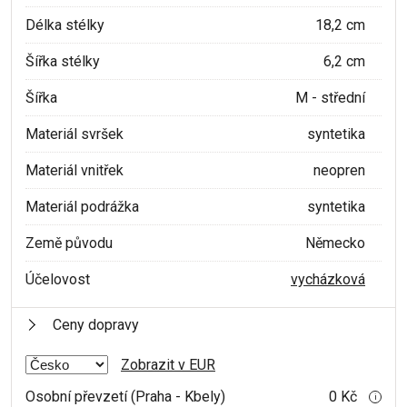
Délka stélky
18,2 cm
Šířka stélky
6,2 cm
Šířka
M - střední
Materiál svršek
syntetika
Materiál vnitřek
neopren
Materiál podrážka
syntetika
Země původu
Německo
Účelovost
vycházková
Ceny dopravy
Zobrazit v EUR
Osobní převzetí (Praha - Kbely)
0 Kč
i