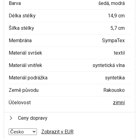
Barva
šedá, modrá
Délka stélky
14,9 cm
Šířka stélky
5,7 cm
Membrána
SympaTex
Materiál svršek
textil
Materiál vnitřek
syntetická vlna
Materiál podrážka
syntetika
Země původu
Rakousko
Účelovost
zimní
Ceny dopravy
Zobrazit v EUR