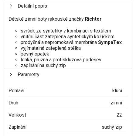
Detailní popis
Dětské zimní boty rakouské značky
Richter
svršek ze syntetiky v kombinaci s textilem
vnitřní část zateplena syntetickým kožíškem
prodyšná a nepromokavá membrána
SympaTex
vyjímatelná zateplená stélka
pevný opatek
lehká, pružná a protiskluzová podešev
zapínání na suchý zip
Parametry
Pohlaví
kluci
Druh
zimní
Velikost
22
Zapínání
suchý zip