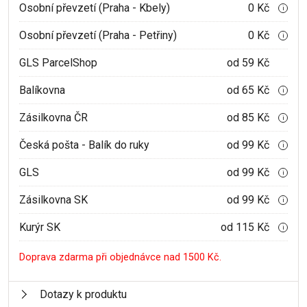
Osobní převzetí (Praha - Kbely)
0 Kč
i
Osobní převzetí (Praha - Petřiny)
0 Kč
i
GLS ParcelShop
od 59 Kč
Balíkovna
od 65 Kč
i
Zásilkovna ČR
od 85 Kč
i
Česká pošta - Balík do ruky
od 99 Kč
i
GLS
od 99 Kč
i
Zásilkovna SK
od 99 Kč
i
Kurýr SK
od 115 Kč
i
Doprava zdarma při objednávce nad 1500 Kč.
Dotazy k produktu