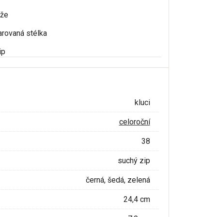
ůže
arovaná stélka
ip
kluci
celoroční
38
suchý zip
černá, šedá, zelená
24,4 cm