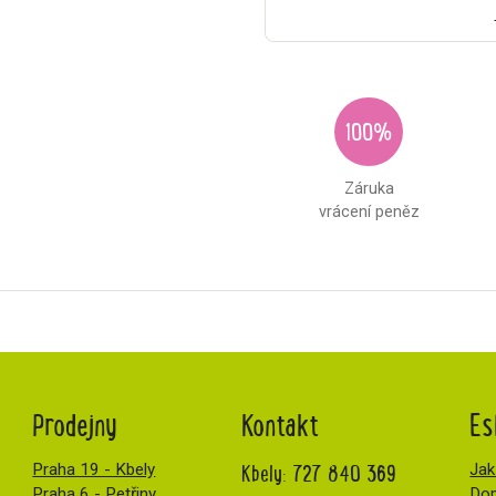
100%
Záruka
vrácení peněz
Prodejny
Kontakt
Es
Kbely:
727 840 369
Praha 19 - Kbely
Jak
Praha 6 - Petřiny
Dop