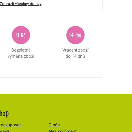
Zobrazit všechny dotazy
0 Kč
14 dní
Bezplatná
Vrácení zboží
výměna zboží
do 14 dnů
hop
 nakupovat
O nás
rava
Náš sortiment