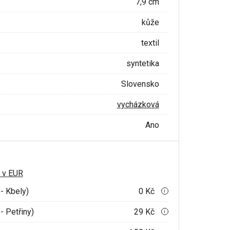
7,9 cm
kůže
textil
syntetika
Slovensko
vycházková
Ano
 v EUR
- Kbely)
0 Kč
i
- Petřiny)
29 Kč
i