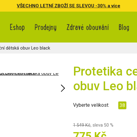
VŠECHNO LETNÍ ZBOŽÍ SE SLEVOU -30% a více
Eshop
Prodejny
Zdravé obouvání
Blog
ční dětská obuv Leo black
Protetika c
obuv Leo b
Vyberte velikost:
38
1 549 Kč
,
sleva 50 %
775 Kč