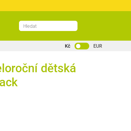
Kč
EUR
eloroční dětská
lack