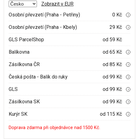
Zobrazit v EUR
Osobní převzetí (Praha - Petřiny)
0 Kč
i
Osobní převzetí (Praha - Kbely)
29 Kč
i
GLS ParcelShop
od 59 Kč
Balíkovna
od 65 Kč
i
Zásilkovna ČR
od 85 Kč
i
Česká pošta - Balík do ruky
od 99 Kč
i
GLS
od 99 Kč
i
Zásilkovna SK
od 99 Kč
i
Kurýr SK
od 115 Kč
i
Doprava zdarma při objednávce nad 1500 Kč.