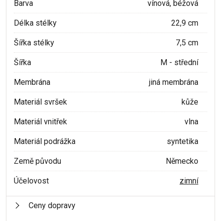
Barva
vínová, béžová
Délka stélky
22,9 cm
Šířka stélky
7,5 cm
Šířka
M - střední
Membrána
jiná membrána
Materiál svršek
kůže
Materiál vnitřek
vlna
Materiál podrážka
syntetika
Země původu
Německo
Účelovost
zimní
Ceny dopravy