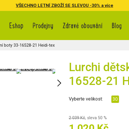
VŠECHNO LETNÍ ZBOŽÍ SE SLEVOU -30% a více
Eshop
Prodejny
Zdravé obouvání
Blog
ní boty 33-16528-21 Heidi-tex
Lurchi děts
16528-21 H
Vyberte velikost:
30
2 039 Kč
,
sleva 50 %
1 020 Kč