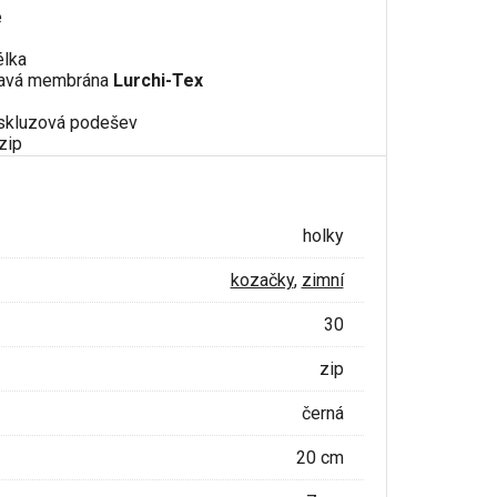
e
élka
kavá membrána
Lurchi-Tex
iskluzová podešev
zip
holky
kozačky
,
zimní
30
zip
černá
20 cm