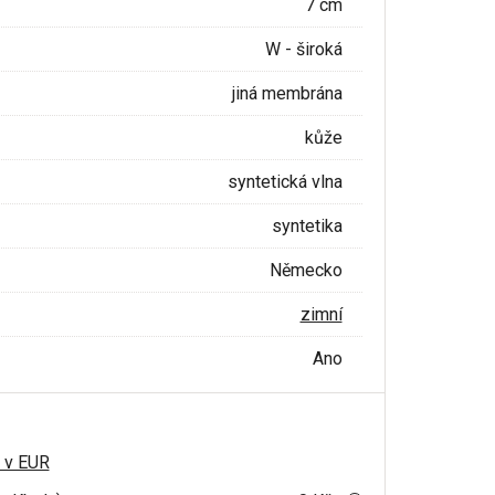
7 cm
W - široká
jiná membrána
kůže
syntetická vlna
syntetika
Německo
zimní
Ano
 v EUR