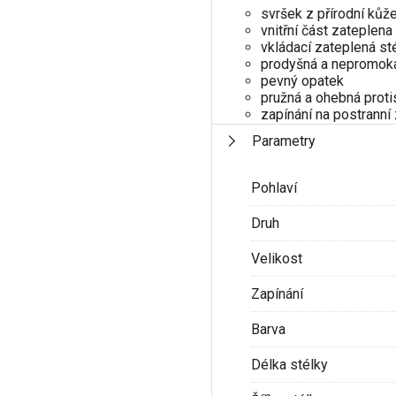
svršek z přírodní kůž
vnitřní část zateplena
vkládací zateplená st
prodyšná a nepromo
pevný opatek
pružná a ohebná prot
zapínání na postranní 
Parametry
Pohlaví
Druh
Velikost
Zapínání
Barva
Délka stélky