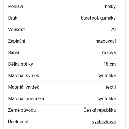
Pohlaví
holky
Druh
barefoot
,
gumáky
Velikost
29
Zapínání
nazouvací
Barva
růžová
Délka stélky
18 cm
Materiál svršek
syntetika
Materiál vnitřek
textil
Materiál podrážka
syntetika
Země původu
Česká republika
Účelovost
vycházková