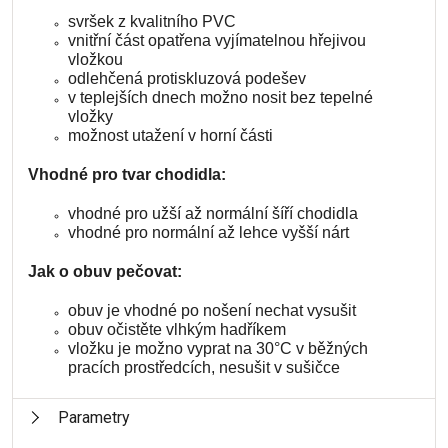
svršek z kvalitního PVC
vnitřní část opatřena vyjímatelnou hřejivou
vložkou
odlehčená protiskluzová podešev
v teplejších dnech možno nosit bez tepelné
vložky
možnost utažení v horní části
Vhodné pro tvar chodidla:
vhodné pro užší až normální šíří chodidla
vhodné pro normální až lehce vyšší nárt
Jak o obuv pečovat:
obuv je vhodné po nošení nechat vysušit
obuv očistěte vlhkým hadříkem
vložku je možno vyprat na 30°C v běžných
pracích prostředcích, nesušit v sušičce
Parametry