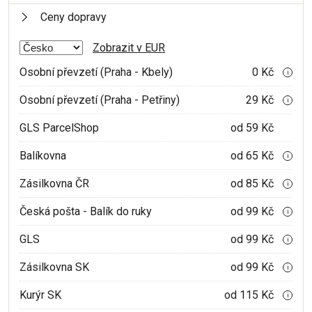
Ceny dopravy
Zobrazit v EUR
Osobní převzetí (Praha - Kbely)
0 Kč
i
Osobní převzetí (Praha - Petřiny)
29 Kč
i
GLS ParcelShop
od 59 Kč
Balíkovna
od 65 Kč
i
Zásilkovna ČR
od 85 Kč
i
Česká pošta - Balík do ruky
od 99 Kč
i
GLS
od 99 Kč
i
Zásilkovna SK
od 99 Kč
i
Kurýr SK
od 115 Kč
i