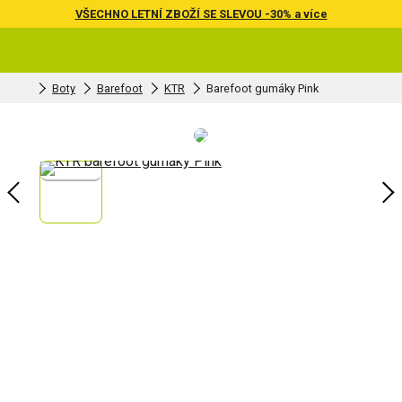
VŠECHNO LETNÍ ZBOŽÍ SE SLEVOU -30% a více
Boty
Barefoot
KTR
Barefoot gumáky Pink