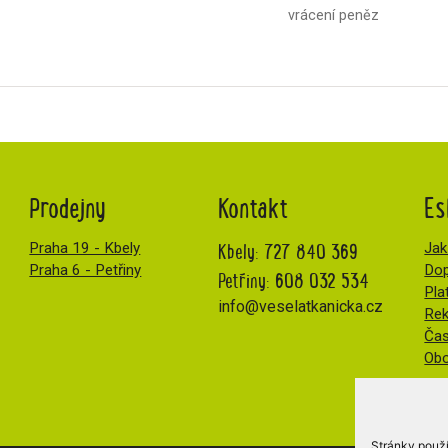
vrácení peněz
Prodejny
Kontakt
Es
Kbely:
727 840 369
Praha 19 - Kbely
Jak
Praha 6 - Petřiny
Dop
Petřiny:
608 032 534
Pla
info@veselatkanicka.cz
Re
Čas
Obc
Stránky použí