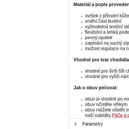
Materiál a popis proveden
svršek z přírodní kůž
vnitřní část textilní
vyjímatelná textilní st
flexibilní a lehká pod
pevný opatek
zapínání na suchý zi
možost regulace na n
Vhodné pro tvar chodidla
vhodné pro širší šíři 
vhodné pro vyšší nárt
Jak o obuv pečovat:
obuv je vhodné po no
obuv očistěte vlhký
obuv můžete ošetřit 
naší nabídky
Péče o 
Parametry