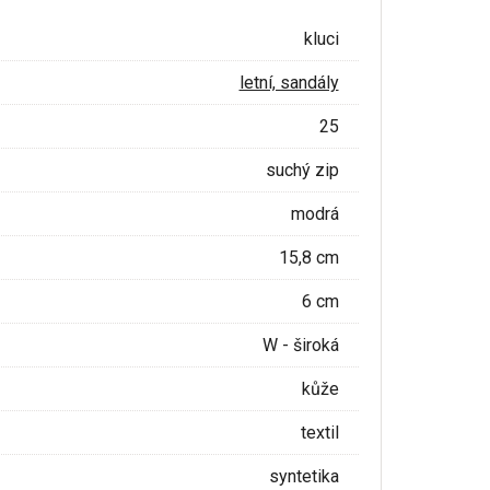
kluci
letní, sandály
25
suchý zip
modrá
15,8 cm
6 cm
W - široká
kůže
textil
syntetika