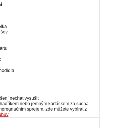
í
e
élka
ešev
p
ártu
:
chodidla
šení nechat vysušit
m hadříkem nebo jemným kartáčkem za sucha
impregnačním sprejem, zde můžete vybírat z
obuv