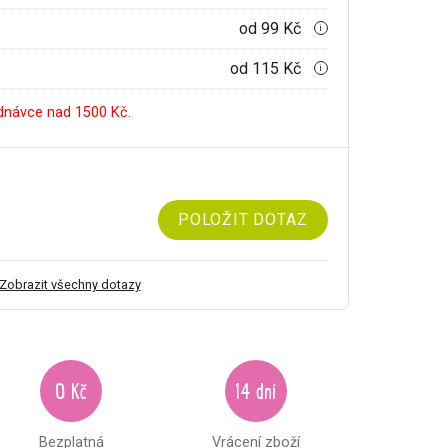
od 99 Kč
i
od 115 Kč
i
dnávce nad 1500 Kč.
POLOŽIT DOTAZ
Zobrazit všechny dotazy
0 Kč
14 dní
Bezplatná
Vrácení zboží