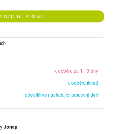
ách
k odběru za 1 - 3 dny
k odběru ihned
odesíláme následující pracovní den
ky
Jonap