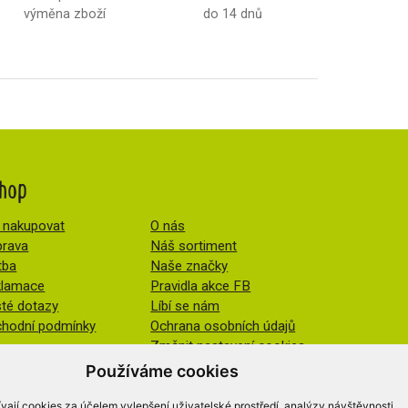
výměna zboží
do 14 dnů
hop
 nakupovat
O nás
rava
Náš sortiment
tba
Naše značky
klamace
Pravidla akce FB
té dotazy
Líbí se nám
hodní podmínky
Ochrana osobních údajů
Změnit nastavení cookies
Používáme cookies
vají cookies za účelem vylepšení uživatelské prostředí, analýzy návštěvnosti