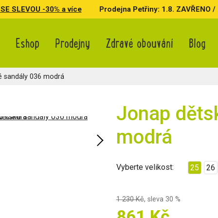
SE SLEVOU -30% a více
Prodejna Petřiny: 1.8. ZAVŘENO / 3.
Eshop
Prodejny
Zdravé obouvání
Blog
é sandály 036 modrá
Jonap děts
modrá
Vyberte velikost:
25
26
1 230 Kč
,
sleva 30 %
861 Kč