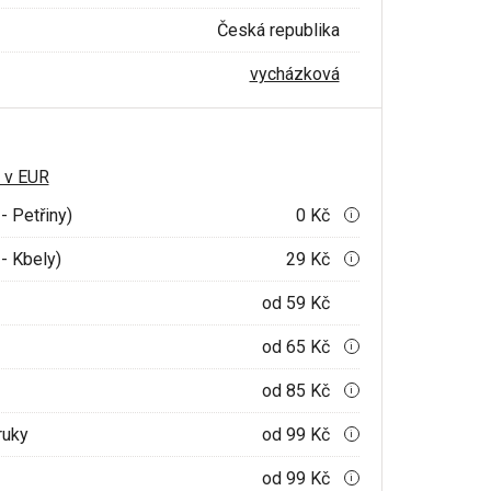
Česká republika
vycházková
 v EUR
- Petřiny)
0 Kč
i
- Kbely)
29 Kč
i
od 59 Kč
od 65 Kč
i
od 85 Kč
i
ruky
od 99 Kč
i
od 99 Kč
i