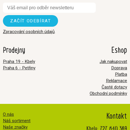
Zpracování osobních údajů
.
Prodejny
Eshop
Praha 19 - Kbely
Jak nakupovat
Praha 6 - Petřiny
Doprava
Platba
Reklamace
Časté dotazy
Obchodní podmínky
Kontakt
O nás
Náš sortiment
Kbely:
727 840 369
Naše značky