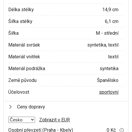
Délka stélky
14,9 cm
Šířka stélky
6,1 cm
Šířka
M - střední
Materiál svršek
syntetika, textil
Materiál vnitřek
textil
Materiál podrážka
syntetika
Země původu
Španělsko
Účelovost
sportovní
Ceny dopravy
Zobrazit v EUR
Osobní převzetí (Praha - Kbely)
0 Kč
i