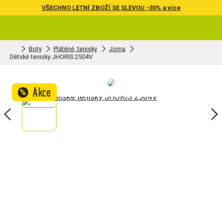
VŠECHNO LETNÍ ZBOŽÍ SE SLEVOU -30% a více
Boty
Plátěné, tenisky
Joma
Dětské tenisky JHORIS 2504V
Akce
%