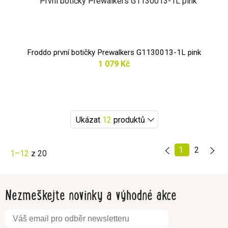
Froddo první botičky Prewalkers G1130013-1L pink
1 079 Kč
Ukázat
12
produktů
1
2
1–12
z 20
Nezmeškejte novinky a výhodné akce