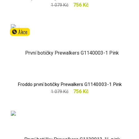
756 Kč
1 079 Kč
Akce
%
Froddo první botičky Prewalkers G1140003-1 Pink
756 Kč
1 079 Kč