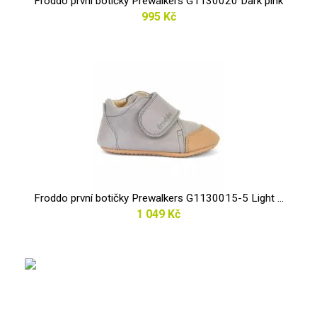
Froddo první botičky Prewalkers G1130020 Dark pink
995 Kč
Froddo první botičky Prewalkers G1130015-5 Light ...
1 049 Kč