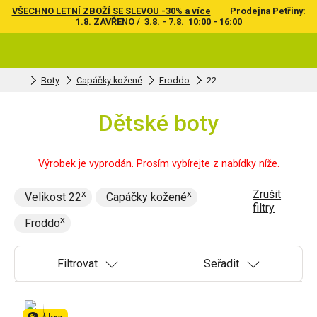
VŠECHNO LETNÍ ZBOŽÍ SE SLEVOU -30% a více
Prodejna Petřiny:
1.8. ZAVŘENO / 3.8. - 7.8. 10:00 - 16:00
Boty
Capáčky kožené
Froddo
22
Dětské boty
Výrobek je vyprodán. Prosím vybírejte z nabídky níže.
Zrušit
Velikost 22
Capáčky kožené
filtry
Froddo
Filtrovat
Seřadit