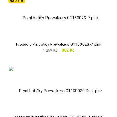
Akce
%
Froddo první botičy Prewalkers G1130023-7 pink
882 Kč
1 259 Kč