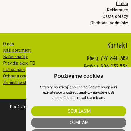
Platba
Reklamace
Časté dotazy
Obchodní podmínky
Kontakt
O nás
Náš sortiment
Kbely:
727 840 369
Naše značky
Pravidla akce FB
Petřiny:
608 032 534
Líbí se nám
info@veselatkanicka.cz
Používáme cookies
Ochrana osobních údajů
Změnit nastavení cookies
Stránky používají cookies za účelem vylepšení
uživatelské prostředí, analýzy návštěvnosti
a přizpůsobení obsahu a reklam.
Používáním našich webovek vyjadřujete souhlas s
cookies
.
SOUHLASÍM
© 2019 Veselá Tkanička s.r.o.
WebConsult
- internetový obchod
Merkur
ODMÍTÁM