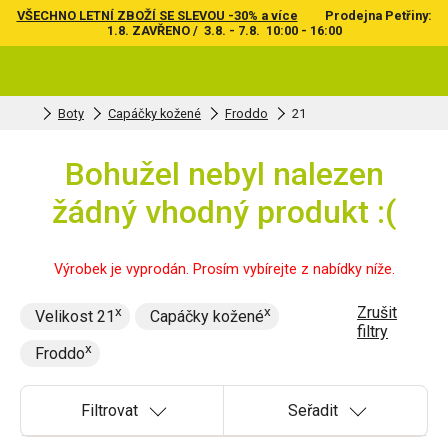
VŠECHNO LETNÍ ZBOŽÍ SE SLEVOU -30% a více
Prodejna Petřiny:
1.8. ZAVŘENO / 3.8. - 7.8. 10:00 - 16:00
Boty
Capáčky kožené
Froddo
21
Bohužel nebyl nalezen
žádný vhodný produkt :(
Výrobek je vyprodán. Prosím vybírejte z nabídky níže.
Zrušit
Velikost 21
Capáčky kožené
filtry
Froddo
Filtrovat
Seřadit