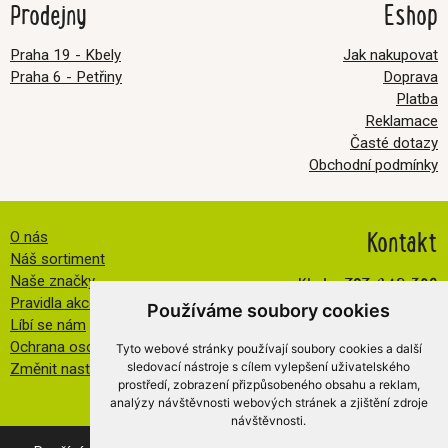
Prodejny
Eshop
Praha 19 - Kbely
Jak nakupovat
Praha 6 - Petřiny
Doprava
Platba
Reklamace
Časté dotazy
Obchodní podmínky
Kontakt
O nás
Náš sortiment
Kbely:
727 840 369
Naše značky
Pravidla akce FB
Petřiny:
608 032 534
Používáme soubory cookies
Líbí se nám
info@veselatkanicka.cz
Ochrana osobních údajů
Tyto webové stránky používají soubory cookies a další
sledovací nástroje s cílem vylepšení uživatelského
Změnit nastavení cookies
prostředí, zobrazení přizpůsobeného obsahu a reklam,
analýzy návštěvnosti webových stránek a zjištění zdroje
návštěvnosti.