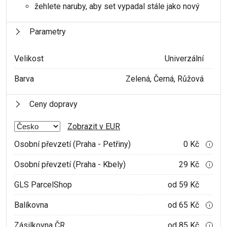
žehlete naruby, aby set vypadal stále jako nový
Parametry
Velikost
Univerzální
Barva
Zelená, Černá, Růžová
Ceny dopravy
Zobrazit v EUR
Osobní převzetí (Praha - Petřiny)
0 Kč
i
Osobní převzetí (Praha - Kbely)
29 Kč
i
GLS ParcelShop
od 59 Kč
Balíkovna
od 65 Kč
i
Zásilkovna ČR
od 85 Kč
i