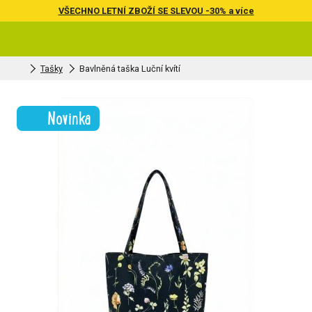
VŠECHNO LETNÍ ZBOŽÍ SE SLEVOU -30% a více
Tašky
Bavlněná taška Luční kvítí
Novinka