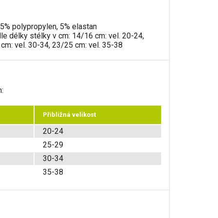
15% polypropylen, 5% elastan
e délky stélky v cm: 14/16 cm: vel. 20-24,
cm: vel. 30-34, 23/25 cm: vel. 35-38
:
Přibližná velikost
20-24
25-29
30-34
35-38