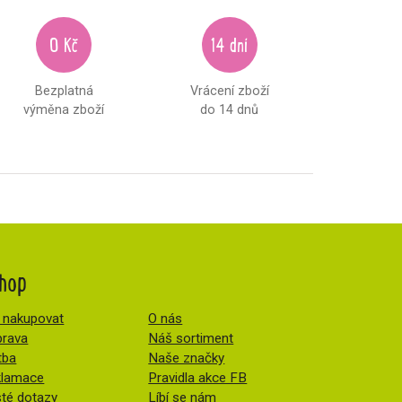
0 Kč
14 dní
Bezplatná
Vrácení zboží
výměna zboží
do 14 dnů
hop
 nakupovat
O nás
rava
Náš sortiment
tba
Naše značky
klamace
Pravidla akce FB
té dotazy
Líbí se nám