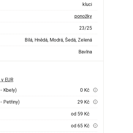
kluci
ponožky
23/25
Bílá, Hnědá, Modrá, Šedá, Zelená
Bavlna
 v EUR
- Kbely)
0 Kč
i
- Petřiny)
29 Kč
i
od 59 Kč
od 65 Kč
i