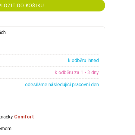
ách
k odběru ihned
k odběru za 1 - 3 dny
odesíláme následující pracovní den
 značky
Comfort
lemem