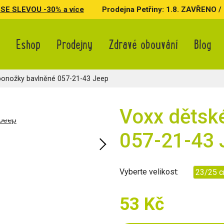
SE SLEVOU -30% a více
Prodejna Petřiny: 1.8. ZAVŘENO / 3.
Eshop
Prodejny
Zdravé obouvání
Blog
ponožky bavlněné 057-21-43 Jeep
Voxx dětsk
057-21-43 
Vyberte velikost:
23/25 
53 Kč