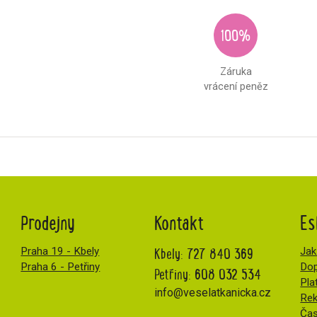
100%
Záruka
vrácení peněz
Prodejny
Kontakt
Es
Kbely:
727 840 369
Praha 19 - Kbely
Jak
Praha 6 - Petřiny
Dop
Petřiny:
608 032 534
Pla
info@veselatkanicka.cz
Re
Čas