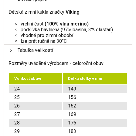
Dětská zimní kukla značky
Viking
vrchní část
(100% vlna merino)
podšívka bavlněná (97% bavlna, 3% elastan)
vhodné pro zimní období
lze prát ručně na 30°C
Tabulka velikostí
Rozměry uváděné výrobcem - celoroční obuv:
Velikost obuvi
Délka stélky v mm
24
149
25
156
26
162
27
169
28
176
29
183