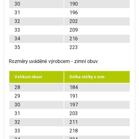
30
190
31
196
32
202
33
209
34
216
35
223
Rozměry uváděné výrobcem - zimní obuv:
Velikost obuvi
Délka stélky v mm
28
184
29
191
30
197
31
203
32
211
33
218