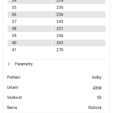
34
224
35
230
36
236
37
243
38
251
39
256
40
263
41
270
Parametry
Pohlaví
holky
Určení
zima
Velikost
50
Barva
Růžová