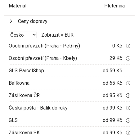
Materiál
Pletenina
Ceny dopravy
Zobrazit v EUR
Osobní převzetí (Praha - Petřiny)
0 Kč
i
Osobní převzetí (Praha - Kbely)
29 Kč
i
GLS ParcelShop
od 59 Kč
Balíkovna
od 65 Kč
i
Zásilkovna ČR
od 85 Kč
i
Česká pošta - Balík do ruky
od 99 Kč
i
GLS
od 99 Kč
i
Zásilkovna SK
od 99 Kč
i