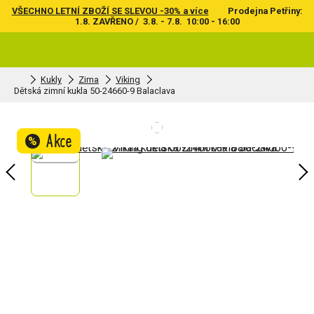
VŠECHNO LETNÍ ZBOŽÍ SE SLEVOU -30% a více
Prodejna Petřiny:
1.8. ZAVŘENO / 3.8. - 7.8. 10:00 - 16:00
Kukly
Zima
Viking
Dětská zimní kukla 50-24660-9 Balaclava
Akce
%