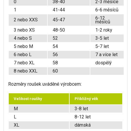
0
38-40
2-3 měsíce
1
41-44
6-6 měsíců
6-12
2 nebo XXS
45-47
měsíců
3 nebo XS
48-50
1-2 roky
4 nebo S
52
3-5 let
5 nebo M
54
5-7 let
6 nebo L
56
7 a více let
7 nebo XL
58
dospělý
8 nebo XXL
60
Rozměry roušek uváděné výrobcem:
Velikost roušky
Přibližný věk
M
3-8 let
L
8-12 let
XL
dámská