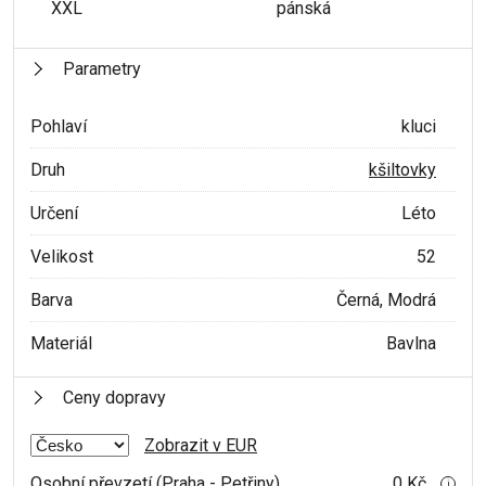
XXL
pánská
Parametry
Pohlaví
kluci
Druh
kšiltovky
Určení
Léto
Velikost
52
Barva
Černá, Modrá
Materiál
Bavlna
Ceny dopravy
Zobrazit v EUR
Osobní převzetí (Praha - Petřiny)
0 Kč
i