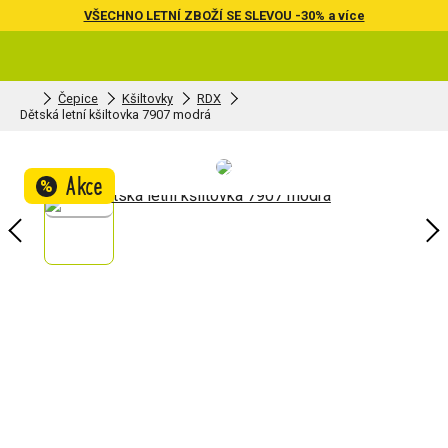
VŠECHNO LETNÍ ZBOŽÍ SE SLEVOU -30% a více
Čepice
Kšiltovky
RDX
Dětská letní kšiltovka 7907 modrá
Akce
%