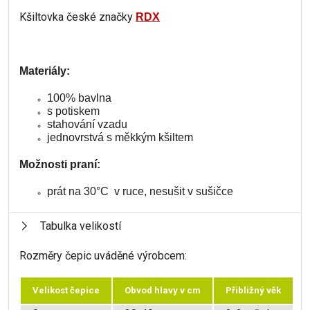
Kšiltovka české značky
RDX
Materiály:
100% bavlna
s potiskem
stahování vzadu
jednovrstvá s měkkým kšiltem
Možnosti praní:
prát na 30°C v ruce, nesušit v sušičce
Tabulka velikostí
Rozměry čepic uváděné výrobcem:
Velikost čepice
Obvod hlavy v cm
Přibližný věk