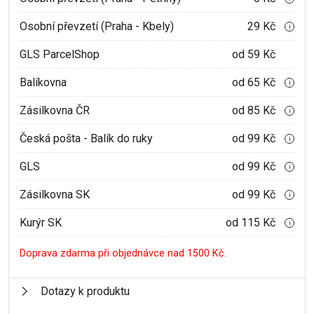
Osobní převzetí (Praha - Kbely)
29 Kč
i
GLS ParcelShop
od 59 Kč
Balíkovna
od 65 Kč
i
Zásilkovna ČR
od 85 Kč
i
Česká pošta - Balík do ruky
od 99 Kč
i
GLS
od 99 Kč
i
Zásilkovna SK
od 99 Kč
i
Kurýr SK
od 115 Kč
i
Doprava zdarma při objednávce nad 1500 Kč.
Dotazy k produktu