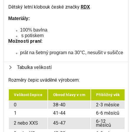
Dětský letní klobouk české značky
RDX
Materiály:
100% bavlna
s potiskem
Možnosti praní:
prát na šetrný program na 30°C, nesušit v sušičce
Tabulka velikostí
Rozměry čepic uváděné výrobcem:
Velikost čepice
Obvod hlavy v cm
Přibližný věk
0
38-40
2-3 měsíce
1
41-44
6-6 měsíců
6-12
2 nebo XXS
45-47
měsíců