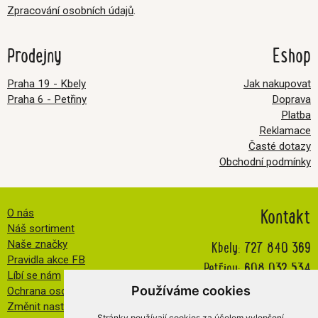
Zpracování osobních údajů
.
Prodejny
Eshop
Praha 19 - Kbely
Jak nakupovat
Praha 6 - Petřiny
Doprava
Platba
Reklamace
Časté dotazy
Obchodní podmínky
Kontakt
O nás
Náš sortiment
Kbely:
727 840 369
Naše značky
Pravidla akce FB
Petřiny:
608 032 534
Líbí se nám
info@veselatkanicka.cz
Používáme cookies
Ochrana osobních údajů
Změnit nastavení cookies
Stránky používají cookies za účelem vylepšení