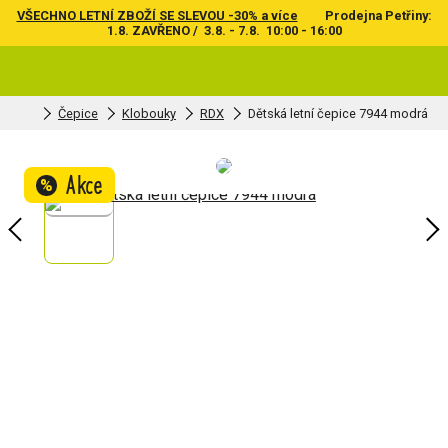
VŠECHNO LETNÍ ZBOŽÍ SE SLEVOU -30% a více
Prodejna Petřiny:
1.8. ZAVŘENO / 3.8. - 7.8. 10:00 - 16:00
Čepice
Klobouky
RDX
Dětská letní čepice 7944 modrá
Akce
%