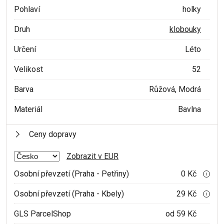
Pohlaví
holky
Druh
klobouky
Určení
Léto
Velikost
52
Barva
Růžová, Modrá
Materiál
Bavlna
Ceny dopravy
Zobrazit v EUR
Osobní převzetí (Praha - Petřiny)
0 Kč
i
Osobní převzetí (Praha - Kbely)
29 Kč
i
GLS ParcelShop
od 59 Kč