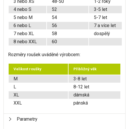
3 nebo XS
48-50
1-2 roky
4 nebo S
52
3-5 let
5 nebo M
54
5-7 let
6 nebo L
56
7 a více let
7 nebo XL
58
dospělý
8 nebo XXL
60
Rozměry roušek uváděné výrobcem:
Velikost roušky
Přibližný věk
M
3-8 let
L
8-12 let
XL
dámská
XXL
pánská
Parametry