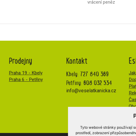
vrácení peněz
Prodejny
Kontakt
Es
Kbely:
727 840 369
Praha 19 - Kbely
Jak
Praha 6 - Petřiny
Dop
Petřiny:
608 032 534
Pla
info@veselatkanicka.cz
Re
Čas
Obc
Tyto webové stránky používají so
prostředí, zobrazení přizpůsobenéh