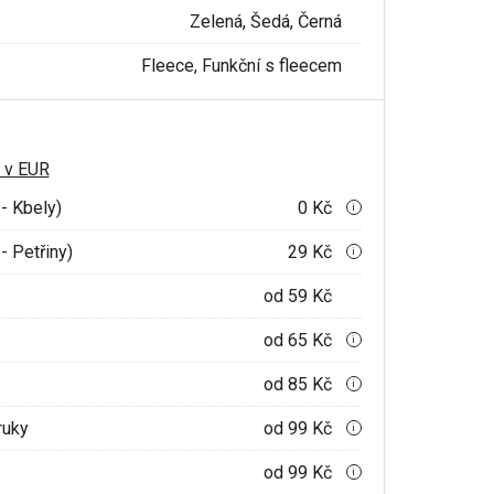
Zelená, Šedá, Černá
Fleece, Funkční s fleecem
 v EUR
- Kbely)
0 Kč
i
- Petřiny)
29 Kč
i
od 59 Kč
od 65 Kč
i
od 85 Kč
i
ruky
od 99 Kč
i
od 99 Kč
i