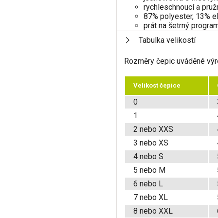
rychleschnoucí a pruž
87% polyester, 13% e
prát na šetrný program
Tabulka velikostí
Rozměry čepic uváděné vý
Velikost čepice
0
1
2 nebo XXS
3 nebo XS
4 nebo S
5 nebo M
6 nebo L
7 nebo XL
8 nebo XXL