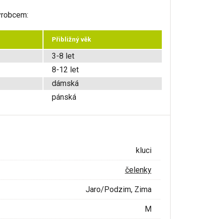
ýrobcem:
Přibližný věk
3-8 let
8-12 let
dámská
pánská
kluci
čelenky
Jaro/Podzim, Zima
M