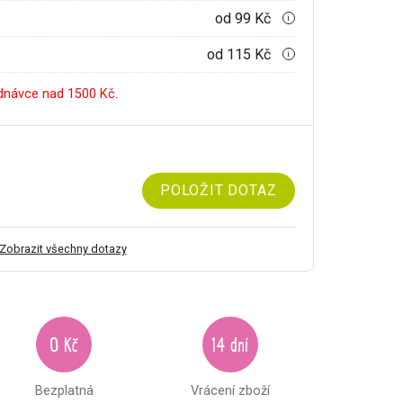
od 99 Kč
i
od 115 Kč
i
dnávce nad 1500 Kč.
POLOŽIT DOTAZ
Zobrazit všechny dotazy
0 Kč
14 dní
Bezplatná
Vrácení zboží