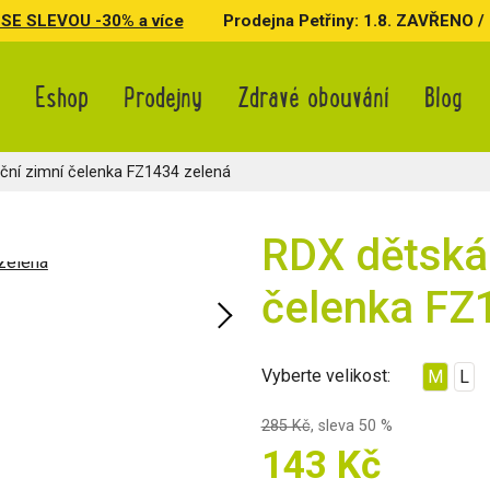
SE SLEVOU -30% a více
Prodejna Petřiny: 1.8. ZAVŘENO / 3.
Eshop
Prodejny
Zdravé obouvání
Blog
ční zimní čelenka FZ1434 zelená
RDX dětská 
čelenka FZ
Vyberte velikost:
M
L
285 Kč
,
sleva 50 %
143 Kč