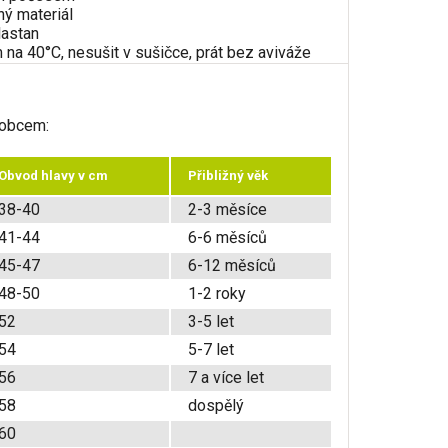
ný materiál
lastan
 na 40°C, nesušit v sušičce, prát bez aviváže
robcem:
Obvod hlavy v cm
Přibližný věk
38-40
2-3 měsíce
41-44
6-6 měsíců
45-47
6-12 měsíců
48-50
1-2 roky
52
3-5 let
54
5-7 let
56
7 a více let
58
dospělý
60