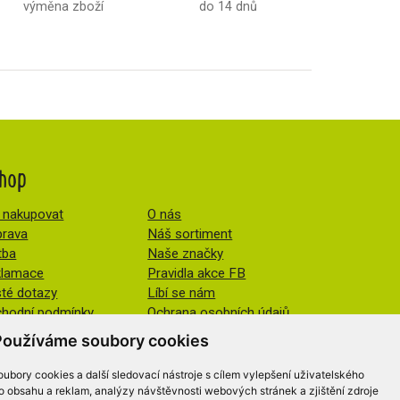
výměna zboží
do 14 dnů
hop
 nakupovat
O nás
rava
Náš sortiment
tba
Naše značky
klamace
Pravidla akce FB
té dotazy
Líbí se nám
hodní podmínky
Ochrana osobních údajů
Změnit nastavení cookies
Používáme soubory cookies
ubory cookies a další sledovací nástroje s cílem vylepšení uživatelského
o obsahu a reklam, analýzy návštěvnosti webových stránek a zjištění zdroje