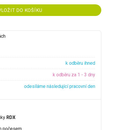
ách
k odběru ihned
k odběru za 1 - 3 dny
odesíláme následující pracovní den
čky
RDX
ým počesem