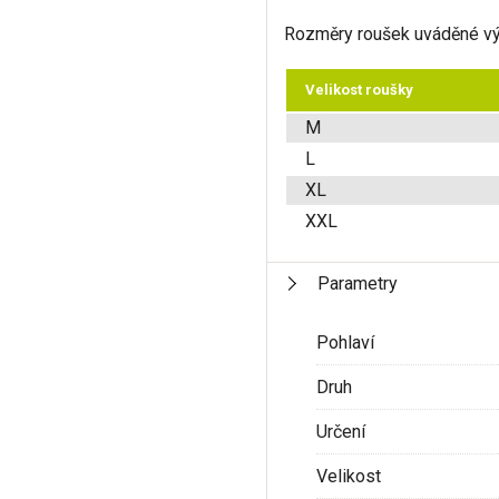
Rozměry roušek uváděné v
Velikost roušky
M
L
XL
XXL
Parametry
Pohlaví
Druh
Určení
Velikost