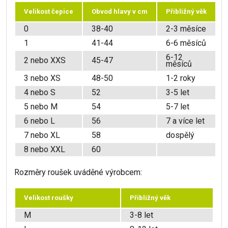
Velikost čepice
Obvod hlavy v cm
Přibližný věk
0
38-40
2-3 měsíce
1
41-44
6-6 měsíců
6-12
2 nebo XXS
45-47
měsíců
3 nebo XS
48-50
1-2 roky
4 nebo S
52
3-5 let
5 nebo M
54
5-7 let
6 nebo L
56
7 a více let
7 nebo XL
58
dospělý
8 nebo XXL
60
Rozměry roušek uváděné výrobcem:
Velikost roušky
Přibližný věk
M
3-8 let