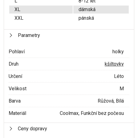
L
8-12 let
XL
dámská
XXL
pánská
Parametry
Pohlaví
holky
Druh
kšiltovky
Určení
Léto
Velikost
M
Barva
Růžová, Bílá
Materiál
Coolmax, Funkční bez počesu
Ceny dopravy