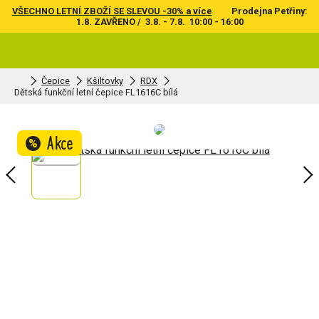
VŠECHNO LETNÍ ZBOŽÍ SE SLEVOU -30% a více
Prodejna Petřiny:
1.8. ZAVŘENO / 3.8. - 7.8. 10:00 - 16:00
Čepice
Kšiltovky
RDX
Dětská funkční letní čepice FL1616C bílá
Akce
%