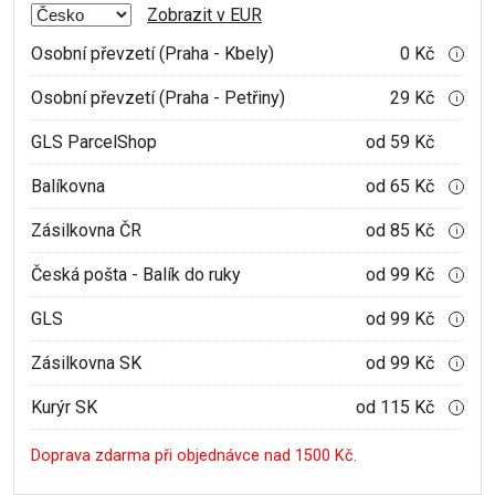
Zobrazit v EUR
Osobní převzetí (Praha - Kbely)
0 Kč
i
Osobní převzetí (Praha - Petřiny)
29 Kč
i
GLS ParcelShop
od 59 Kč
Balíkovna
od 65 Kč
i
Zásilkovna ČR
od 85 Kč
i
Česká pošta - Balík do ruky
od 99 Kč
i
GLS
od 99 Kč
i
Zásilkovna SK
od 99 Kč
i
Kurýr SK
od 115 Kč
i
Doprava zdarma při objednávce nad 1500 Kč.