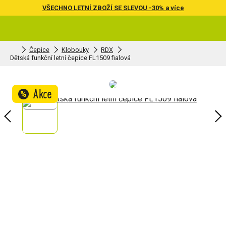
VŠECHNO LETNÍ ZBOŽÍ SE SLEVOU -30% a více
Čepice
Klobouky
RDX
Dětská funkční letní čepice FL1509 fialová
Akce
%