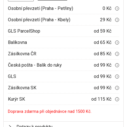
Osobní převzetí (Praha - Petřiny)
0 Kč
i
Osobní převzetí (Praha - Kbely)
29 Kč
i
GLS ParcelShop
od 59 Kč
Balíkovna
od 65 Kč
i
Zásilkovna ČR
od 85 Kč
i
Česká pošta - Balík do ruky
od 99 Kč
i
GLS
od 99 Kč
i
Zásilkovna SK
od 99 Kč
i
Kurýr SK
od 115 Kč
i
Doprava zdarma při objednávce nad 1500 Kč.
Dotazy k produktu