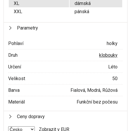
XL
dámská
XXL
pánská
Parametry
Pohlaví
holky
Druh
klobouky
Určení
Léto
Velikost
50
Barva
Fialová, Modrá, Růžová
Materiál
Funkční bez počesu
Ceny dopravy
Zobrazit v EUR