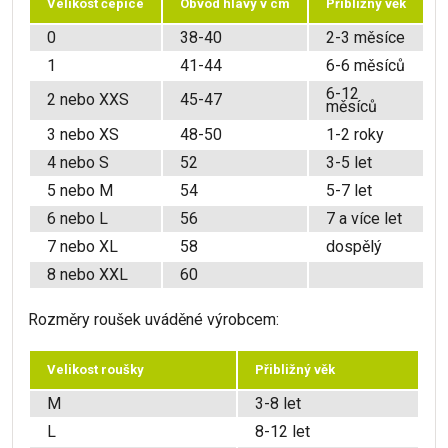
Velikost čepice
Obvod hlavy v cm
Přibližný věk
0
38-40
2-3 měsíce
1
41-44
6-6 měsíců
6-12
2 nebo XXS
45-47
měsíců
3 nebo XS
48-50
1-2 roky
4 nebo S
52
3-5 let
5 nebo M
54
5-7 let
6 nebo L
56
7 a více let
7 nebo XL
58
dospělý
8 nebo XXL
60
Rozměry roušek uváděné výrobcem:
Velikost roušky
Přibližný věk
M
3-8 let
L
8-12 let