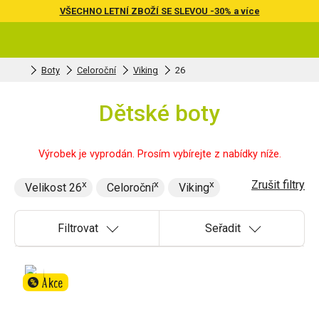
VŠECHNO LETNÍ ZBOŽÍ SE SLEVOU -30% a více
Boty
Celoroční
Viking
26
Dětské boty
Výrobek je vyprodán. Prosím vybírejte z nabídky níže.
Zrušit filtry
Velikost 26
Celoroční
Viking
Filtrovat
Seřadit
Akce
%