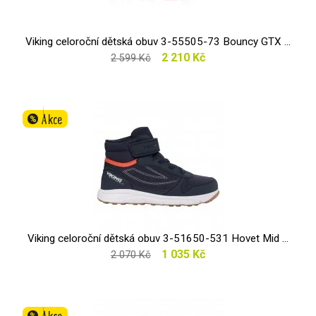
Viking celoroční dětská obuv 3-55505-73 Bouncy GTX ...
2 210 Kč
2 599 Kč
Akce
%
Viking celoroční dětská obuv 3-51650-531 Hovet Mid ...
1 035 Kč
2 070 Kč
Akce
%