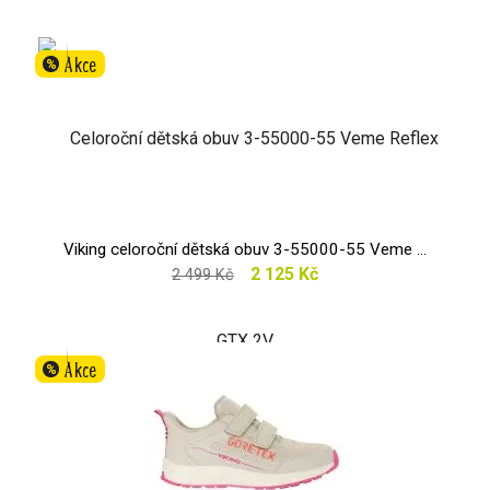
Akce
%
Viking celoroční dětská obuv 3-55000-55 Veme ...
2 125 Kč
2 499 Kč
Akce
%