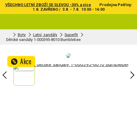
VŠECHNO LETNÍ ZBOŽÍ SE SLEVOU -30% a více
Prodejna Petřiny:
1.8. ZAVŘENO / 3.8. - 7.8. 10:00 - 16:00
Boty
Letní, sandály
Superfit
Dětské sandály 1-000395-8010 Bumblebee
Akce
%