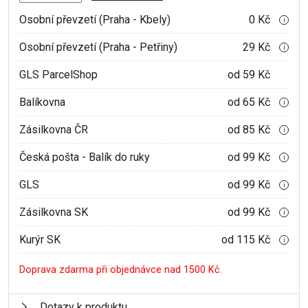
Osobní převzetí (Praha - Kbely)
0 Kč
i
Osobní převzetí (Praha - Petřiny)
29 Kč
i
GLS ParcelShop
od 59 Kč
Balíkovna
od 65 Kč
i
Zásilkovna ČR
od 85 Kč
i
Česká pošta - Balík do ruky
od 99 Kč
i
GLS
od 99 Kč
i
Zásilkovna SK
od 99 Kč
i
Kurýr SK
od 115 Kč
i
Doprava zdarma při objednávce nad 1500 Kč.
Dotazy k produktu