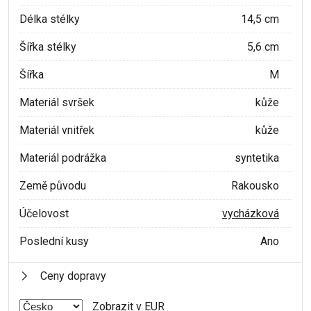
Délka stélky
14,5 cm
Šířka stélky
5,6 cm
Šířka
M
Materiál svršek
kůže
Materiál vnitřek
kůže
Materiál podrážka
syntetika
Země původu
Rakousko
Účelovost
vycházková
Poslední kusy
Ano
Ceny dopravy
Zobrazit v EUR