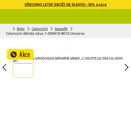
VŠECHNO LETNÍ ZBOŽÍ SE SLEVOU -30% a více
Boty
Celoroční
Superfit
Celoroční dětská obuv 1-009410-8010 Universe
Akce
%