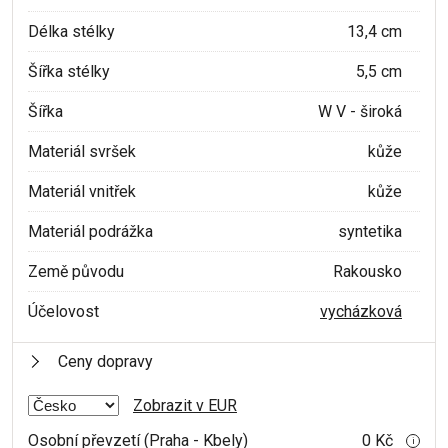
Délka stélky
13,4 cm
Šířka stélky
5,5 cm
Šířka
W V - široká
Materiál svršek
kůže
Materiál vnitřek
kůže
Materiál podrážka
syntetika
Země původu
Rakousko
Účelovost
vycházková
Ceny dopravy
Zobrazit v EUR
Osobní převzetí (Praha - Kbely)
0 Kč
i