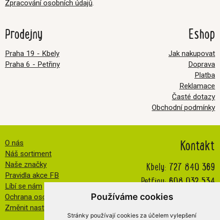
Zpracování osobních údajů
.
Prodejny
Eshop
Praha 19 - Kbely
Jak nakupovat
Praha 6 - Petřiny
Doprava
Platba
Reklamace
Časté dotazy
Obchodní podmínky
Kontakt
O nás
Náš sortiment
Kbely:
727 840 369
Naše značky
Pravidla akce FB
Petřiny:
608 032 534
Líbí se nám
info@veselatkanicka.cz
Používáme cookies
Ochrana osobních údajů
Změnit nastavení cookies
Stránky používají cookies za účelem vylepšení