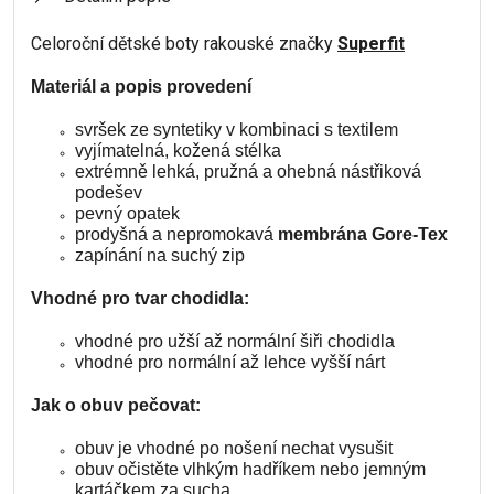
Celoroční dětské boty rakouské značky
Superfit
Materiál a popis provedení
svršek ze syntetiky v kombinaci s textilem
vyjímatelná, kožená stélka
extrémně lehká, pružná a ohebná nástřiková
podešev
pevný opatek
prodyšná a nepromokavá
membrána Gore-Tex
zapínání na suchý zip
Vhodné pro tvar chodidla:
vhodné pro užší až normální šiři chodidla
vhodné pro normální až lehce vyšší nárt
Jak o obuv pečovat:
obuv je vhodné po nošení nechat vysušit
obuv očistěte vlhkým hadříkem nebo jemným
kartáčkem za sucha