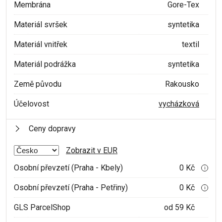
Membrána
Gore-Tex
Materiál svršek
syntetika
Materiál vnitřek
textil
Materiál podrážka
syntetika
Země původu
Rakousko
Účelovost
vycházková
Ceny dopravy
Zobrazit v EUR
Osobní převzetí (Praha - Kbely)
0 Kč
i
Osobní převzetí (Praha - Petřiny)
0 Kč
i
GLS ParcelShop
od 59 Kč