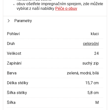
obuv ošetřete impregnačním sprejem, zde můžete
vybírat z naší nabídky
Péče o obuv
Parametry
Pohlaví
kluci
Druh
celoroční
Velikost
24
Zapínání
suchý zip
Barva
zelená, modrá, bílá
Délka stélky
15,7 cm
Šířka stélky
5,8 cm
Šířka
M