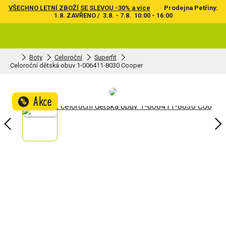
VŠECHNO LETNÍ ZBOŽÍ SE SLEVOU -30% a více
Prodejna Petřiny:
1.8. ZAVŘENO / 3.8. - 7.8. 10:00 - 16:00
Boty
Celoroční
Superfit
Celoroční dětská obuv 1-006411-8030 Cooper
Akce
%