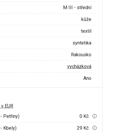
M III - střední
kůže
textil
syntetika
Rakousko
vycházková
Ano
 v EUR
- Petřiny)
0 Kč
i
- Kbely)
29 Kč
i