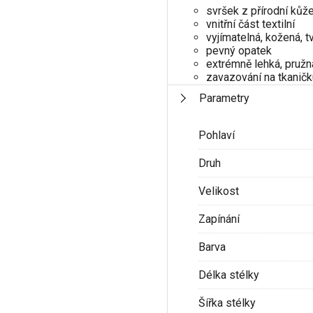
svršek z přírodní kůž
vnitřní část textilní
vyjímatelná, kožená, t
pevný opatek
extrémně lehká, pruž
zavazování na tkaničk
Parametry
Pohlaví
Druh
Velikost
Zapínání
Barva
Délka stélky
Šířka stélky