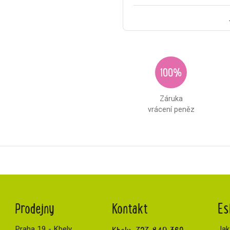
100%
Záruka
vrácení peněz
Prodejny
Kontakt
Es
Praha 19 - Kbely
Jak