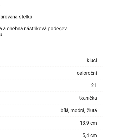
e
varovaná stélka
ná a ohebná nástřiková podešev
u
kluci
celoroční
21
tkanička
bílá, modrá, žlutá
13,9 cm
5,4 cm