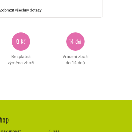
Zobrazit všechny dotazy
0 Kč
14 dní
Bezplatná
Vrácení zboží
výměna zboží
do 14 dnů
hop
 nakupovat
O nás