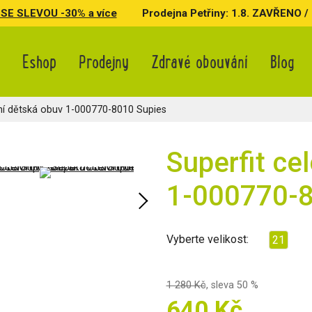
SE SLEVOU -30% a více
Prodejna Petřiny: 1.8. ZAVŘENO / 3.
Eshop
Prodejny
Zdravé obouvání
Blog
ní dětská obuv 1-000770-8010 Supies
Superfit ce
1-000770-8
Vyberte velikost:
21
1 280 Kč
,
sleva 50 %
640 Kč