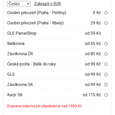
Zobrazit v EUR
Osobní převzetí (Praha - Petřiny)
0 Kč
i
Osobní převzetí (Praha - Kbely)
29 Kč
i
GLS ParcelShop
od 59 Kč
Balíkovna
od 65 Kč
i
Zásilkovna ČR
od 85 Kč
i
Česká pošta - Balík do ruky
od 99 Kč
i
GLS
od 99 Kč
i
Zásilkovna SK
od 99 Kč
i
Kurýr SK
od 115 Kč
i
Doprava zdarma při objednávce nad 1500 Kč.