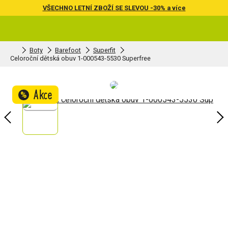
VŠECHNO LETNÍ ZBOŽÍ SE SLEVOU -30% a více
Boty
Barefoot
Superfit
Celoroční dětská obuv 1-000543-5530 Superfree
Akce
%