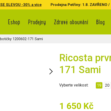
SE SLEVOU -30% a více
Prodejna Petřiny: 1.8. ZAVŘENO / 3.
Eshop
Prodejny
Zdravé obouvání
Blog
 botičky 1200602-171 Sami
Ricosta prv
171 Sami
Vyberte velikost:
19
20
1 650 Kč