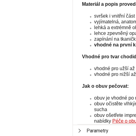
Materiál a popis proved
svršek i vnitřní čá
vyjímatelná, anato
lehká a extrémně 
lehce zpevněný op
zapínání na tkanič
vhodné na první 
Vhodné pro tvar chodid
vhodné pro užší až 
vhodné pro
nižší a
Jak o obuv pečovat:
obuv je vhodné po 
obuv očistěte vlh
sucha
obuv ošetřete impr
nabídky
Péče o ob
Parametry