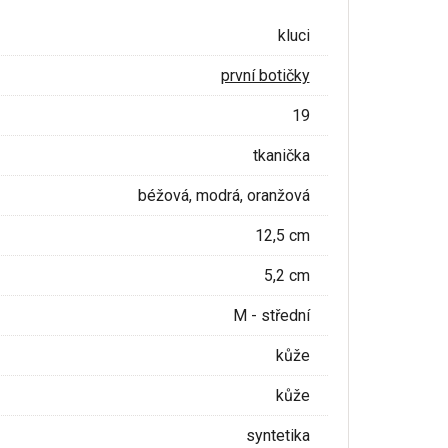
kluci
první botičky
19
tkanička
béžová, modrá, oranžová
12,5 cm
5,2 cm
M - střední
kůže
kůže
syntetika