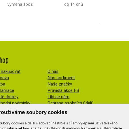
výměna zboží
do 14 dnů
hop
 nakupovat
O nás
rava
Náš sortiment
tba
Naše značky
klamace
Pravidla akce FB
té dotazy
Líbí se nám
hodní podmínky
Ochrana osobních údajů
Změnit nastavení cookies
Používáme soubory cookies
ubory cookies a další sledovací nástroje s cílem vylepšení uživatelského
o obsahu a reklam, analýzy návštěvnosti webových stránek a zjištění zdroje