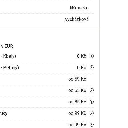
Německo
vycházková
 v EUR
- Kbely)
0 Kč
i
- Petřiny)
0 Kč
i
od 59 Kč
od 65 Kč
i
od 85 Kč
i
ruky
od 99 Kč
i
od 99 Kč
i