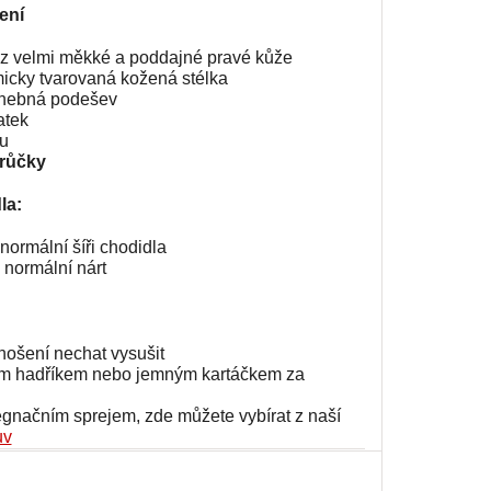
ení
st z velmi měkké a poddajné pravé kůže
micky tvarovaná kožená stélka
ohebná podešev
atek
ku
krůčky
la:
normální šíři chodidla
ž normální
nárt
nošení nechat vysušit
kým hadříkem nebo jemným kartáčkem za
egnačním sprejem, zde můžete vybírat z naší
uv