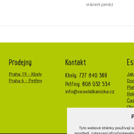
vrácení peněz
Prodejny
Kontakt
Es
Kbely:
727 840 369
Praha 19 - Kbely
Jak
Praha 6 - Petřiny
Dop
Petřiny:
608 032 534
Pla
info@veselatkanicka.cz
Re
Čas
Obc
Tyto webové stránky používají so
prostředí, zobrazení přizpůsobenéh