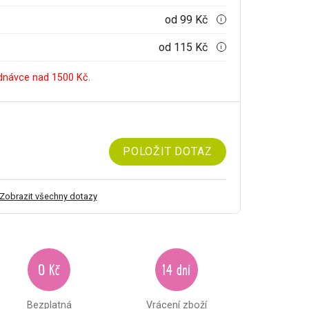
od 99 Kč
i
od 115 Kč
i
dnávce nad 1500 Kč.
POLOŽIT DOTAZ
Zobrazit všechny dotazy
0 Kč
14 dní
Bezplatná
Vrácení zboží