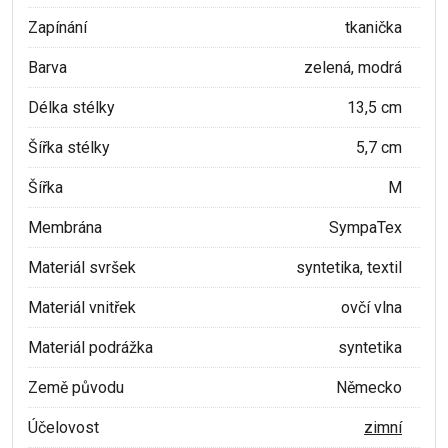
Zapínání
tkanička
Barva
zelená, modrá
Délka stélky
13,5 cm
Šířka stélky
5,7 cm
Šířka
M
Membrána
SympaTex
Materiál svršek
syntetika, textil
Materiál vnitřek
ovčí vlna
Materiál podrážka
syntetika
Země původu
Německo
Účelovost
zimní