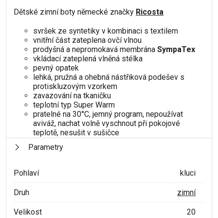
Dětské zimní boty německé značky
Ricosta
svršek ze syntetiky v kombinaci s textilem
vnitřní část zateplena ovčí vlnou
prodyšná a nepromokavá membrána
SympaTex
vkládací zateplená vlněná stélka
pevný opatek
lehká, pružná a ohebná nástřiková podešev s
protiskluzovým vzorkem
zavazování na tkaničku
teplotní typ Super Warm
pratelné na 30°C, jemný program, nepoužívat
aviváž, nachat volně vyschnout při pokojové
teplotě, nesušit v sušičce
Parametry
Pohlaví
kluci
Druh
zimní
Velikost
20