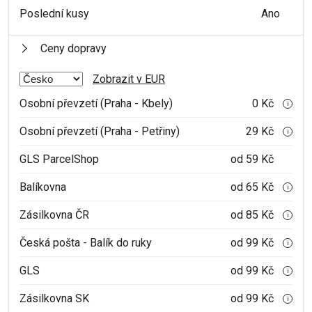
Poslední kusy
Ano
Ceny dopravy
Zobrazit v EUR
Osobní převzetí (Praha - Kbely)
0 Kč
i
Osobní převzetí (Praha - Petřiny)
29 Kč
i
GLS ParcelShop
od 59 Kč
Balíkovna
od 65 Kč
i
Zásilkovna ČR
od 85 Kč
i
Česká pošta - Balík do ruky
od 99 Kč
i
GLS
od 99 Kč
i
Zásilkovna SK
od 99 Kč
i