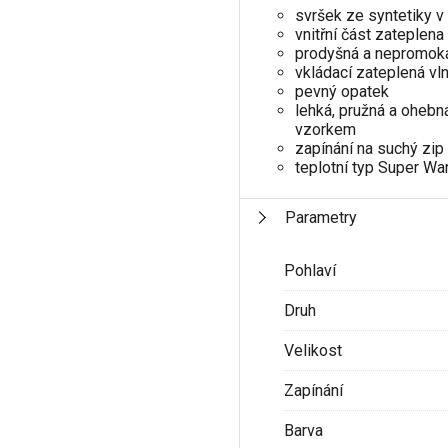
svršek ze syntetiky v
vnitřní část zateplena
prodyšná a nepromo
vkládací zateplená vl
pevný opatek
lehká, pružná a ohebn
vzorkem
zapínání na suchý zip
teplotní typ Super Wa
Parametry
Pohlaví
Druh
Velikost
Zapínání
Barva