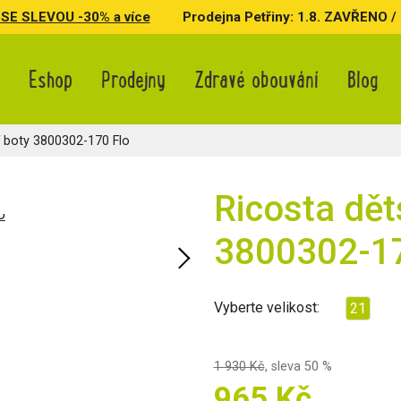
SE SLEVOU -30% a více
Prodejna Petřiny: 1.8. ZAVŘENO / 3.
Eshop
Prodejny
Zdravé obouvání
Blog
 boty 3800302-170 Flo
Ricosta dět
3800302-17
Vyberte velikost:
21
1 930 Kč
,
sleva 50 %
965 Kč