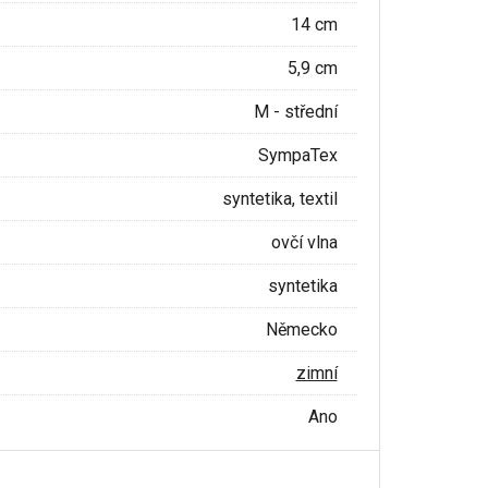
14 cm
5,9 cm
M - střední
SympaTex
syntetika, textil
ovčí vlna
syntetika
Německo
zimní
Ano