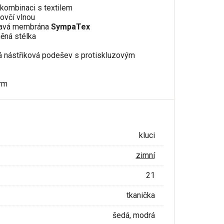
 kombinaci s textilem
 ovčí vlnou
kavá membrána
SympaTex
něná stélka
á nástřiková podešev s protiskluzovým
rm
kluci
zimní
21
tkanička
šedá, modrá