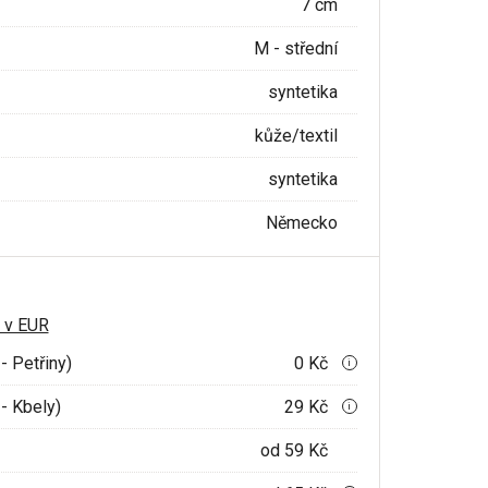
7 cm
M - střední
syntetika
kůže/textil
syntetika
Německo
 v EUR
- Petřiny)
0 Kč
i
- Kbely)
29 Kč
i
od 59 Kč