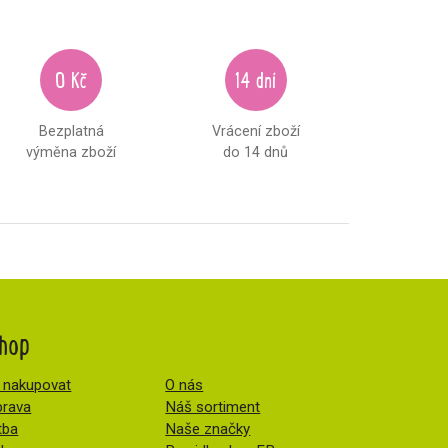
0 Kč
14 dní
Bezplatná
Vrácení zboží
výměna zboží
do 14 dnů
hop
 nakupovat
O nás
rava
Náš sortiment
tba
Naše značky