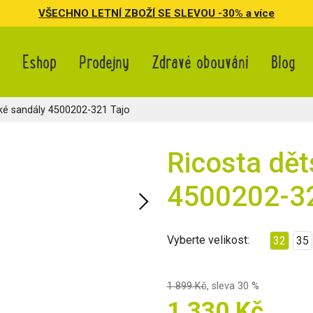
VŠECHNO LETNÍ ZBOŽÍ SE SLEVOU -30% a více
Eshop
Prodejny
Zdravé obouvání
Blog
ké sandály 4500202-321 Tajo
Ricosta dět
4500202-32
Vyberte velikost:
32
35
1 899 Kč
,
sleva 30 %
1 330 Kč