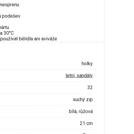
z neoprenu
á podešev
nártu
na 30°C
používat bělidla ani aviváže
holky
letní, sandály
32
suchý zip
bílá, růžová
21 cm