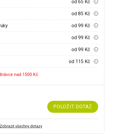
od 65 Kč
i
od 85 Kč
i
ruky
od 99 Kč
i
od 99 Kč
i
od 99 Kč
i
od 115 Kč
i
dnávce nad 1500 Kč.
POLOŽIT DOTAZ
Zobrazit všechny dotazy