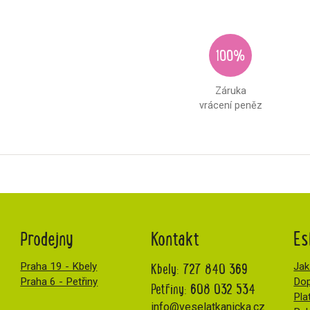
100%
Záruka
vrácení peněz
Prodejny
Kontakt
Es
Kbely:
727 840 369
Praha 19 - Kbely
Jak
Praha 6 - Petřiny
Dop
Petřiny:
608 032 534
Pla
info@veselatkanicka.cz