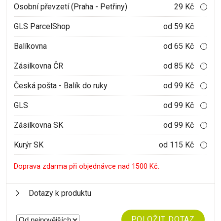
Osobní převzetí (Praha - Petřiny)
29 Kč
i
GLS ParcelShop
od 59 Kč
Balíkovna
od 65 Kč
i
Zásilkovna ČR
od 85 Kč
i
Česká pošta - Balík do ruky
od 99 Kč
i
GLS
od 99 Kč
i
Zásilkovna SK
od 99 Kč
i
Kurýr SK
od 115 Kč
i
Doprava zdarma při objednávce nad 1500 Kč.
Dotazy k produktu
POLOŽIT DOTAZ