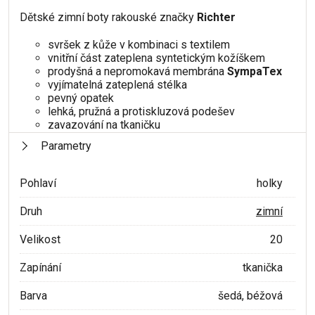
Dětské zimní boty rakouské značky
Richter
svršek z kůže v kombinaci s textilem
vnitřní část zateplena syntetickým kožíškem
prodyšná a nepromokavá membrána
SympaTex
vyjímatelná zateplená stélka
pevný opatek
lehká, pružná a protiskluzová podešev
zavazování na tkaničku
Parametry
Pohlaví
holky
Druh
zimní
Velikost
20
Zapínání
tkanička
Barva
šedá, béžová