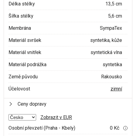
Délka stélky
13,5 cm
Šířka stélky
5,6 cm
Membrána
SympaTex
Materiál svršek
syntetika, kůže
Materiál vnitřek
syntetická vlna
Materiál podrážka
syntetika
Země původu
Rakousko
Účelovost
zimní
Ceny dopravy
Zobrazit v EUR
Osobní převzetí (Praha - Kbely)
0 Kč
i