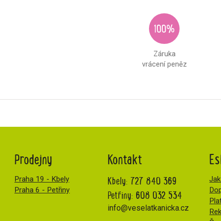
100%
Záruka
vrácení peněz
Prodejny
Kontakt
Es
Kbely:
727 840 369
Praha 19 - Kbely
Jak
Praha 6 - Petřiny
Dop
Petřiny:
608 032 534
Pla
info@veselatkanicka.cz
Re