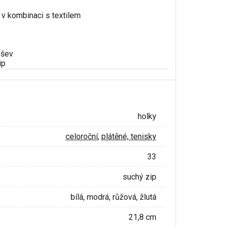
 v kombinaci s textilem
ešev
ip
holky
celoroční
,
plátěné, tenisky
33
suchý zip
bílá, modrá, růžová, žlutá
21,8 cm