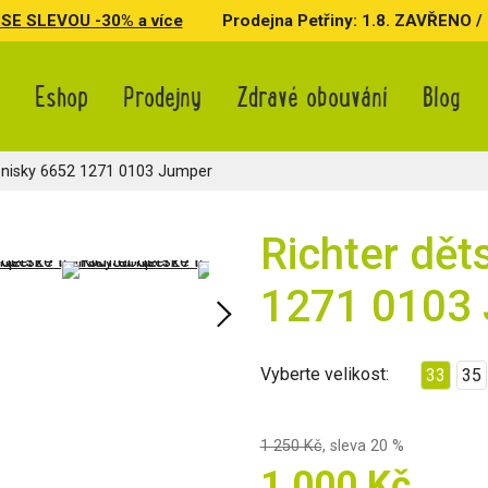
SE SLEVOU -30% a více
Prodejna Petřiny: 1.8. ZAVŘENO / 3.
Eshop
Prodejny
Zdravé obouvání
Blog
enisky 6652 1271 0103 Jumper
Richter dět
1271 0103
Vyberte velikost:
33
35
1 250 Kč
,
sleva 20 %
1 000 Kč