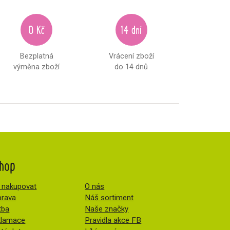
0 Kč
14 dní
Bezplatná
Vrácení zboží
výměna zboží
do 14 dnů
hop
 nakupovat
O nás
rava
Náš sortiment
tba
Naše značky
klamace
Pravidla akce FB