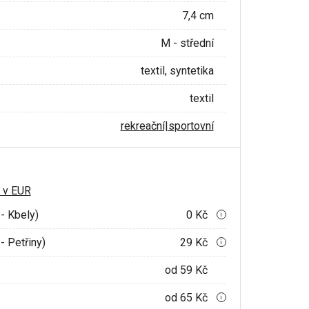
7,4 cm
M - střední
textil, syntetika
textil
rekreační|sportovní
 v EUR
- Kbely)
0 Kč
i
- Petřiny)
29 Kč
i
od 59 Kč
od 65 Kč
i