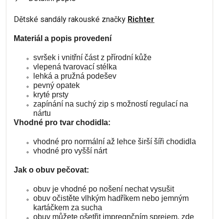
Dětské sandály rakouské značky
Richter
Materiál a popis provedení
svršek i vnitřní část z přírodní kůže
vlepená tvarovací stélka
lehká a pružná podešev
pevný opatek
kryté prsty
zapínání na suchý zip s možností regulací na
nártu
Vhodné pro tvar chodidla:
vhodné pro normální až lehce širší šíři chodidla
vhodné pro vyšší nárt
Jak o obuv pečovat:
obuv je vhodné po nošení nechat vysušit
obuv očistěte vlhkým hadříkem nebo jemným
kartáčkem za sucha
obuv můžete ošetřit impregnčním sprejem, zde