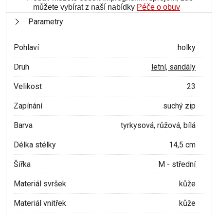
můžete vybírat z naší nabídky
Péče o obuv
Parametry
Pohlaví
holky
Druh
letní, sandály
Velikost
23
Zapínání
suchý zip
Barva
tyrkysová, růžová, bílá
Délka stélky
14,5 cm
Šířka
M - střední
Materiál svršek
kůže
Materiál vnitřek
kůže