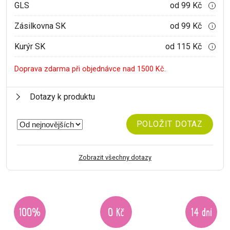
GLS
od 99 Kč
i
Zásilkovna SK
od 99 Kč
i
Kurýr SK
od 115 Kč
i
Doprava zdarma při objednávce nad 1500 Kč.
Dotazy k produktu
POLOŽIT DOTAZ
Zobrazit všechny dotazy
100%
0 Kč
14 dní