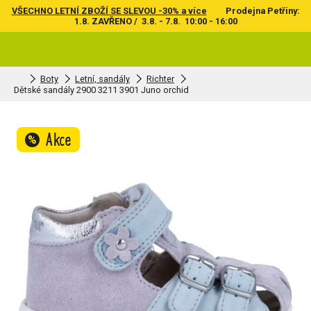
VŠECHNO LETNÍ ZBOŽÍ SE SLEVOU -30% a více
Prodejna Petřiny:
1.8. ZAVŘENO / 3.8. - 7.8. 10:00 - 16:00
Boty
Letní, sandály
Richter
Dětské sandály 2900 3211 3901 Juno orchid
Akce
%