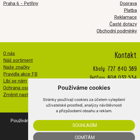
Praha 6 - Petřiny
Doprava
Platba
Reklamace
Časté dotazy
Obchodní podmínky
Kontakt
O nás
Náš sortiment
Kbely:
727 840 369
Naše značky
Pravidla akce FB
Petřiny:
608 032 534
Líbí se nám
info@veselatkanicka.cz
Používáme cookies
Ochrana osobních údajů
Změnit nastavení cookies
Stránky používají cookies za účelem vylepšení
uživatelské prostředí, analýzy návštěvnosti
a přizpůsobení obsahu a reklam.
Používáním našich webovek vyjadřujete souhlas s
cookies
.
SOUHLASÍM
© 2019 Veselá Tkanička s.r.o.
WebConsult
- internetový obchod
Merkur
ODMÍTÁM