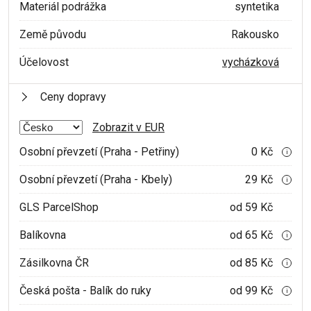
Materiál podrážka
syntetika
Země původu
Rakousko
Účelovost
vycházková
Ceny dopravy
Zobrazit v EUR
Osobní převzetí (Praha - Petřiny)
0 Kč
i
Osobní převzetí (Praha - Kbely)
29 Kč
i
GLS ParcelShop
od 59 Kč
Balíkovna
od 65 Kč
i
Zásilkovna ČR
od 85 Kč
i
Česká pošta - Balík do ruky
od 99 Kč
i