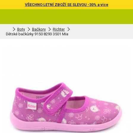
VŠECHNO LETNÍ ZBOŽÍ SE SLEVOU -30% a více
Boty
Bačkory
Richter
Dětské bačkůrky 9150 8293 3501 Mia