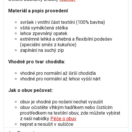
Materiál a popis provedení
svršek i vnitřní část textilní (100% bavlna)
všitá vyměkčená stélka
lehce zpevněný opatek
extrémně lehká a ohebná a flexibilní podešev
(speciální směs z kukuřice)
zapínání na suchý zip
Vhodné pro tvar chodidla:
vhodné pro normální až širší chodidla
vhodné pro normální až lehce vyšší nárt
Jak o obuv pečovat:
obuv je vhodné po nošení nechat vysušit
obuv očistěte vlhkým hadříkem nebo čistícím
prostředkem na textilní obuv, zde můžete vybírat
z naší nabídky
Péče o obuv
neprat a nesušit v sušičce