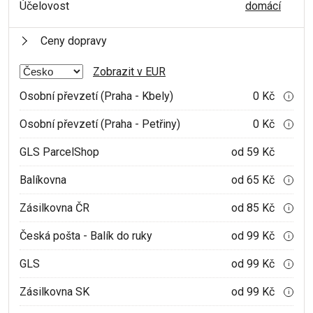
Účelovost
domácí
Ceny dopravy
Zobrazit v EUR
Osobní převzetí (Praha - Kbely)
0 Kč
i
Osobní převzetí (Praha - Petřiny)
0 Kč
i
GLS ParcelShop
od 59 Kč
Balíkovna
od 65 Kč
i
Zásilkovna ČR
od 85 Kč
i
Česká pošta - Balík do ruky
od 99 Kč
i
GLS
od 99 Kč
i
Zásilkovna SK
od 99 Kč
i