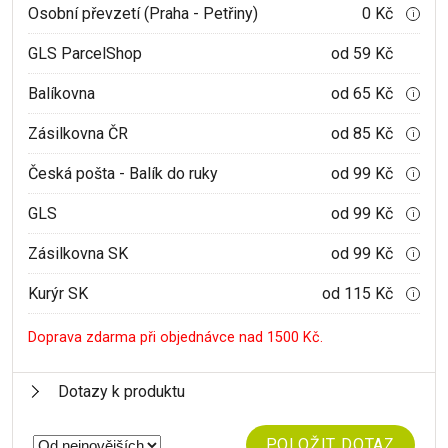
Osobní převzetí (Praha - Petřiny)
0 Kč
i
GLS ParcelShop
od 59 Kč
Balíkovna
od 65 Kč
i
Zásilkovna ČR
od 85 Kč
i
Česká pošta - Balík do ruky
od 99 Kč
i
GLS
od 99 Kč
i
Zásilkovna SK
od 99 Kč
i
Kurýr SK
od 115 Kč
i
Doprava zdarma při objednávce nad 1500 Kč.
Dotazy k produktu
POLOŽIT DOTAZ