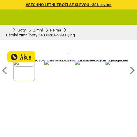
VŠECHNO LETNÍ ZBOŽÍ SE SLEVOU -30% a více
Boty
Zimní
Reima
Dětské zimní boty 5400026A-9990 Qing
Akce
%