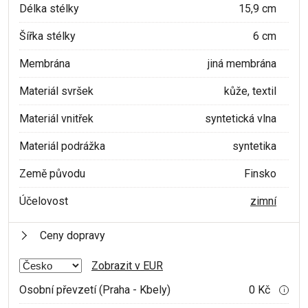
Délka stélky
15,9 cm
Šířka stélky
6 cm
Membrána
jiná membrána
Materiál svršek
kůže, textil
Materiál vnitřek
syntetická vlna
Materiál podrážka
syntetika
Země původu
Finsko
Účelovost
zimní
Ceny dopravy
Zobrazit v EUR
Osobní převzetí (Praha - Kbely)
0 Kč
i