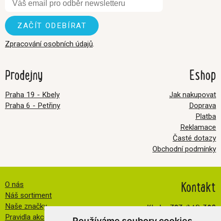
Zpracování osobních údajů
.
Prodejny
Eshop
Praha 19 - Kbely
Jak nakupovat
Praha 6 - Petřiny
Doprava
Platba
Reklamace
Časté dotazy
Obchodní podmínky
Kontakt
O nás
Náš sortiment
Kbely:
727 840 369
Naše značky
Pravidla akce FB
Používáme soubory cookies