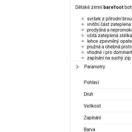
Dětské zimní
barefoot
bot
svršek z přírodní bro
vnitřní část zateplena
prodyšná a nepromo
všitá zateplená stélka
lehce zpevněný opate
pružná a ohebná prot
vhodné i pro dominant
zapínání na suchý zip
Parametry
Pohlaví
Druh
Velikost
Zapínání
Barva