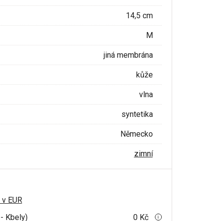
14,5 cm
M
jiná membrána
kůže
vlna
syntetika
Německo
zimní
 v EUR
- Kbely)
0 Kč
i