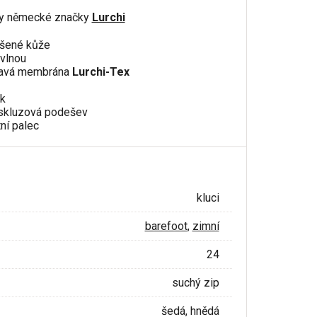
y německé značky
Lurchi
ušené kůže
 vlnou
kavá membrána
Lurchi-Tex
k
iskluzová podešev
ní palec
kluci
barefoot
,
zimní
24
suchý zip
šedá, hnědá