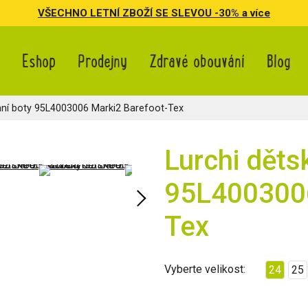
VŠECHNO LETNÍ ZBOŽÍ SE SLEVOU -30% a více
Eshop
Prodejny
Zdravé obouvání
Blog
ní boty 95L4003006 Marki2 Barefoot-Tex
Lurchi děts
95L4003006
Tex
Vyberte velikost:
24
25