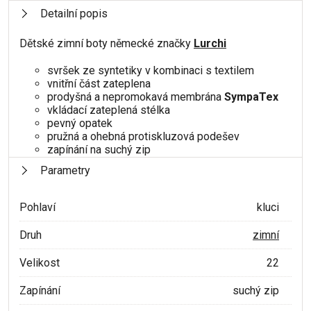
Detailní popis
Dětské zimní boty německé značky
Lurchi
svršek ze syntetiky v kombinaci s textilem
vnitřní část zateplena
prodyšná a nepromokavá membrána
SympaTex
vkládací zateplená stélka
pevný opatek
pružná a ohebná protiskluzová podešev
zapínání na suchý zip
Parametry
Pohlaví
kluci
Druh
zimní
Velikost
22
Zapínání
suchý zip