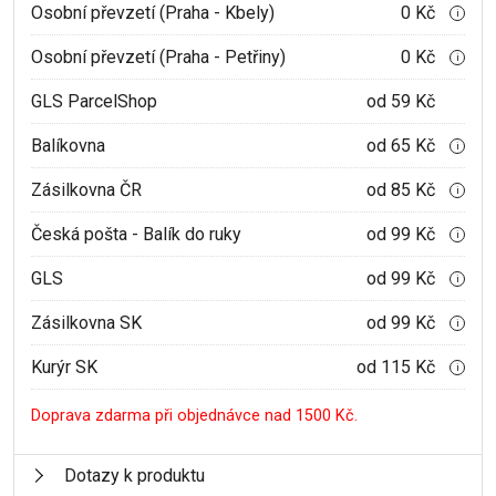
Osobní převzetí (Praha - Kbely)
0 Kč
i
Osobní převzetí (Praha - Petřiny)
0 Kč
i
GLS ParcelShop
od 59 Kč
Balíkovna
od 65 Kč
i
Zásilkovna ČR
od 85 Kč
i
Česká pošta - Balík do ruky
od 99 Kč
i
GLS
od 99 Kč
i
Zásilkovna SK
od 99 Kč
i
Kurýr SK
od 115 Kč
i
Doprava zdarma při objednávce nad 1500 Kč.
Dotazy k produktu