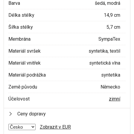
Barva
šedá, modrá
Délka stélky
14,9 cm
Šířka stélky
5,7 cm
Membrána
SympaTex
Materiál svršek
syntetika, textil
Materiál vnitřek
syntetická vlna
Materiál podrážka
syntetika
Země původu
Německo
Účelovost
zimní
Ceny dopravy
Zobrazit v EUR