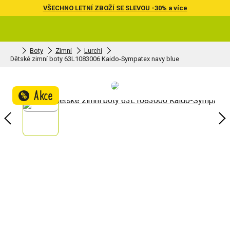
VŠECHNO LETNÍ ZBOŽÍ SE SLEVOU -30% a více
Boty
Zimní
Lurchi
Dětské zimní boty 63L1083006 Kaido-Sympatex navy blue
Akce
%