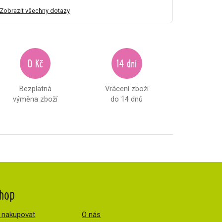
Zobrazit všechny dotazy
0 Kč
14 dní
Bezplatná
Vrácení zboží
výměna zboží
do 14 dnů
hop
 nakupovat
O nás