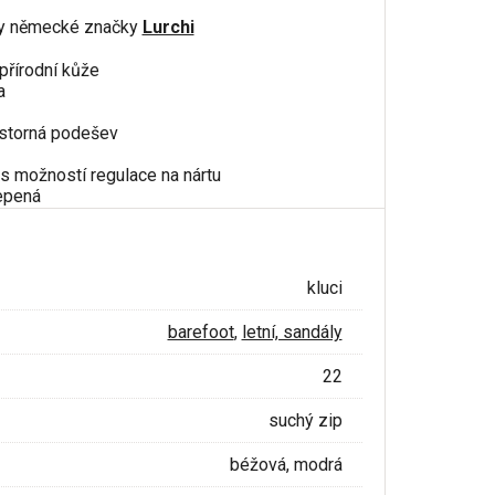
ly německé značky
Lurchi
 přírodní kůže
a
rostorná podešev
 s možností regulace na nártu
lepená
kluci
barefoot
,
letní, sandály
22
suchý zip
béžová, modrá