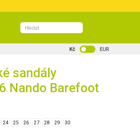
Kč
EUR
ké sandály
6 Nando Barefoot
24
25
26
27
28
29
30