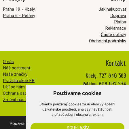
Praha 19 - Kbely
Jak nakupovat
Praha 6 - Petřiny
Doprava
Platba
Reklamace
Časté dotazy
Obchodní podmínky
Kontakt
O nás
Náš sortiment
Kbely:
727 840 369
Naše značky
Pravidla akce FB
Petřiny:
608 032 534
Líbí se nám
info@veselatkanicka.cz
Používáme cookies
Ochrana osobních údajů
Změnit nastavení cookies
Stránky používají cookies za účelem vylepšení
uživatelské prostředí, analýzy návštěvnosti
a přizpůsobení obsahu a reklam.
Používáním našich webovek vyjadřujete souhlas s
cookies
.
SOUHLASÍM