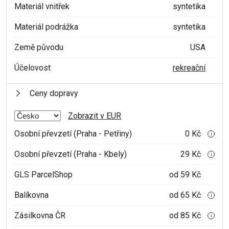
Materiál vnitřek
syntetika
Materiál podrážka
syntetika
Země původu
USA
Účelovost
rekreační
Ceny dopravy
Zobrazit v EUR
Osobní převzetí (Praha - Petřiny)
0 Kč
i
Osobní převzetí (Praha - Kbely)
29 Kč
i
GLS ParcelShop
od 59 Kč
Balíkovna
od 65 Kč
i
Zásilkovna ČR
od 85 Kč
i