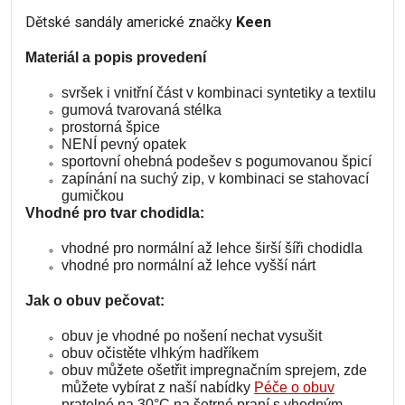
Dětské sandály americké značky
Keen
Materiál a popis provedení
svršek i vnitřní část v kombinaci syntetiky a textilu
gumová tvarovaná stélka
prostorná špice
NENÍ pevný opatek
sportovní ohebná podešev s pogumovanou špicí
zapínání na suchý zip, v kombinaci se stahovací
gumičkou
Vhodné pro tvar chodidla:
vhodné pro normální až lehce širší šíři chodidla
vhodné pro normální až lehce vyšší nárt
Jak o obuv pečovat:
obuv je vhodné po nošení nechat vysušit
obuv očistěte vlhkým hadříkem
obuv můžete ošetřit impregnačním sprejem, zde
můžete vybírat z naší nabídky
Péče o obuv
pratelné na 30°C na šetrné praní s vhodným