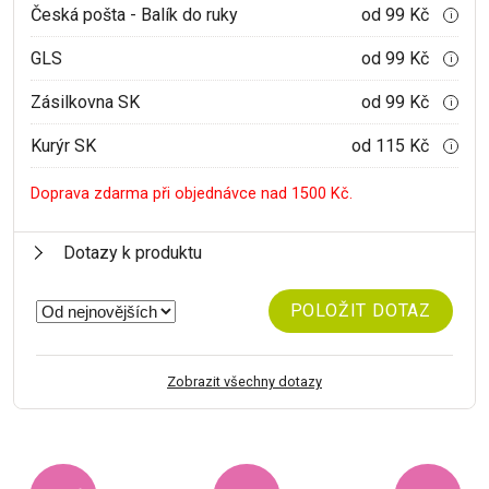
Česká pošta - Balík do ruky
od 99 Kč
i
GLS
od 99 Kč
i
Zásilkovna SK
od 99 Kč
i
Kurýr SK
od 115 Kč
i
Doprava zdarma při objednávce nad 1500 Kč.
Dotazy k produktu
POLOŽIT DOTAZ
Zobrazit všechny dotazy