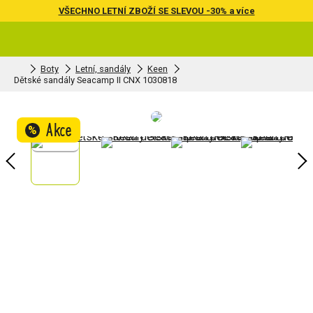
VŠECHNO LETNÍ ZBOŽÍ SE SLEVOU -30% a více
Boty
Letní, sandály
Keen
Dětské sandály Seacamp II CNX 1030818
Akce
%