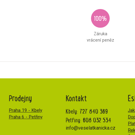
100%
Záruka
vrácení peněz
Prodejny
Kontakt
Es
Kbely:
727 840 369
Praha 19 - Kbely
Jak
Praha 6 - Petřiny
Dop
Petřiny:
608 032 534
Pla
info@veselatkanicka.cz
Re