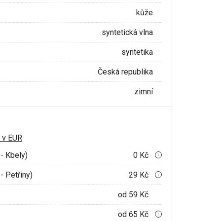
kůže
syntetická vlna
syntetika
Česká republika
zimní
 v EUR
- Kbely)
0 Kč
i
- Petřiny)
29 Kč
i
od 59 Kč
od 65 Kč
i