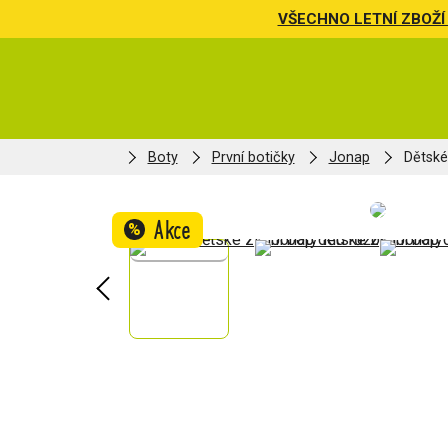
VŠECHNO LETNÍ ZBOŽÍ 
Boty
První botičky
Jonap
Dětské
Akce
%