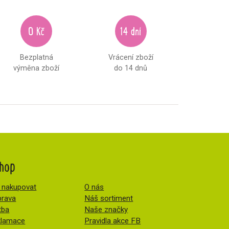
0 Kč
14 dní
Bezplatná
Vrácení zboží
výměna zboží
do 14 dnů
hop
 nakupovat
O nás
rava
Náš sortiment
tba
Naše značky
klamace
Pravidla akce FB