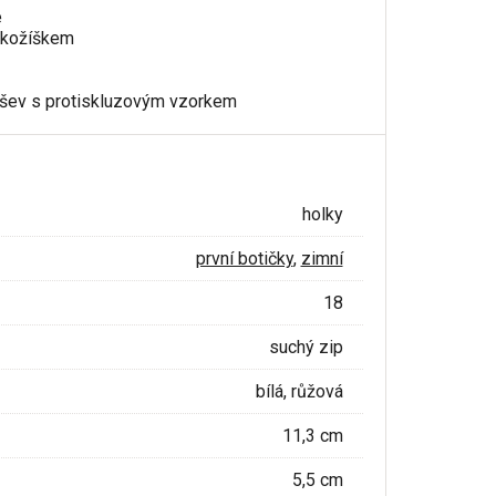
e
a kožíškem
dešev s protiskluzovým vzorkem
holky
první botičky
,
zimní
18
suchý zip
bílá, růžová
11,3 cm
5,5 cm