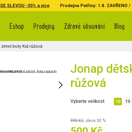
SE SLEVOU -30% a více
Prodejna Petřiny: 1.8. ZAVŘENO / 3.
Eshop
Prodejny
Zdravé obouvání
Blog
 zimní boty Kid růžová
Jonap dětsk
růžová
Vyberte velikost:
18
19
999 Kč
,
sleva 50 %
500 Kč