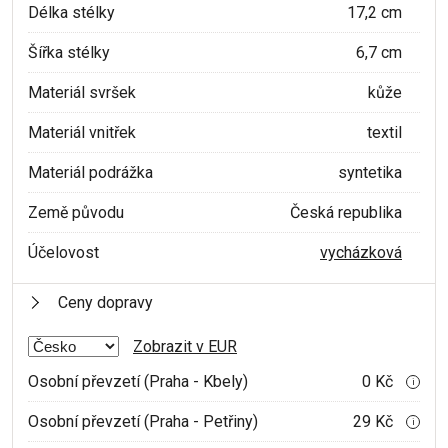
Délka stélky
17,2 cm
Šířka stélky
6,7 cm
Materiál svršek
kůže
Materiál vnitřek
textil
Materiál podrážka
syntetika
Země původu
Česká republika
Účelovost
vycházková
Ceny dopravy
Zobrazit v EUR
Osobní převzetí (Praha - Kbely)
0 Kč
i
Osobní převzetí (Praha - Petřiny)
29 Kč
i