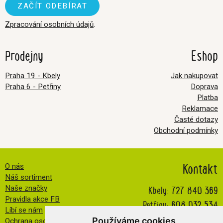
Zpracování osobních údajů
.
Prodejny
Eshop
Praha 19 - Kbely
Jak nakupovat
Praha 6 - Petřiny
Doprava
Platba
Reklamace
Časté dotazy
Obchodní podmínky
Kontakt
O nás
Náš sortiment
Kbely:
727 840 369
Naše značky
Pravidla akce FB
Petřiny:
608 032 534
Líbí se nám
info@veselatkanicka.cz
Používáme cookies
Ochrana osobních údajů