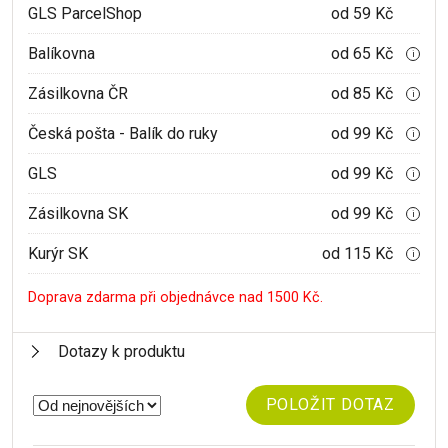
GLS ParcelShop
od 59 Kč
Balíkovna
od 65 Kč
i
Zásilkovna ČR
od 85 Kč
i
Česká pošta - Balík do ruky
od 99 Kč
i
GLS
od 99 Kč
i
Zásilkovna SK
od 99 Kč
i
Kurýr SK
od 115 Kč
i
Doprava zdarma při objednávce nad 1500 Kč.
Dotazy k produktu
POLOŽIT DOTAZ