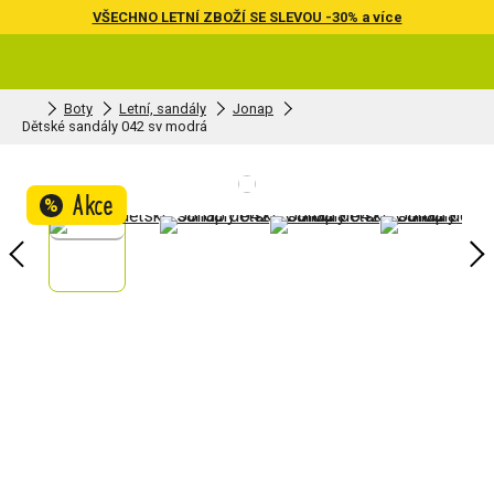
VŠECHNO LETNÍ ZBOŽÍ SE SLEVOU -30% a více
Boty
Letní, sandály
Jonap
Dětské sandály 042 sv modrá
Akce
%