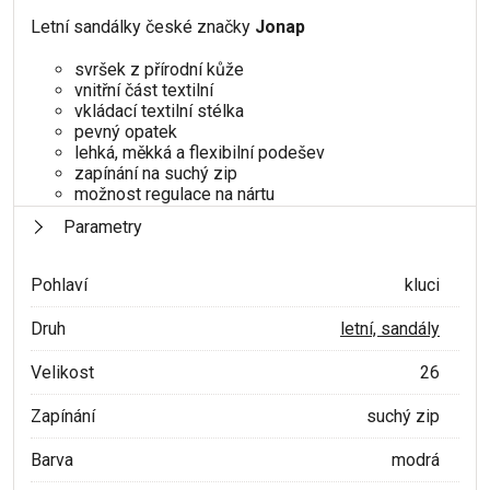
Letní sandálky české značky
Jonap
svršek z přírodní kůže
vnitřní část textilní
vkládací textilní stélka
pevný opatek
lehká, měkká a flexibilní podešev
zapínání na suchý zip
možnost regulace na nártu
Parametry
Pohlaví
kluci
Druh
letní, sandály
Velikost
26
Zapínání
suchý zip
Barva
modrá