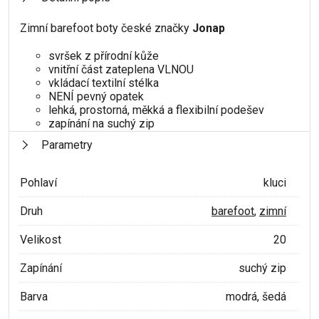
Zimní barefoot boty české značky
Jonap
svršek z přírodní kůže
vnitřní část zateplena VLNOU
vkládací textilní stélka
NENÍ pevný opatek
lehká, prostorná, měkká a flexibilní podešev
zapínání na suchý zip
Parametry
Pohlaví
kluci
Druh
barefoot
,
zimní
Velikost
20
Zapínání
suchý zip
Barva
modrá, šedá