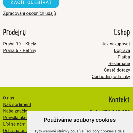
Zpracování osobních údajů
.
Prodejny
Eshop
Praha 19 - Kbely
Jak nakupovat
Praha 6 - Petřiny
Doprava
Platba
Reklamace
Časté dotazy
Obchodní podmínky
Kontakt
O nás
Náš sortiment
Kbely:
727 840 369
Naše značky
Pravidla akce FB
Petřiny:
608 032 534
Používáme soubory cookies
Líbí se nám
info@veselatkanicka.cz
Ochrana osobních údajů
Tyto webové stránky používají soubory cookies a další