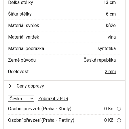
Délka stélky
13 cm
Šířka stélky
6 cm
Materiál svršek
kůže
Materiál vnitřek
vlna
Materiál podrážka
syntetika
Země původu
Česká republika
Účelovost
zimní
Ceny dopravy
Zobrazit v EUR
Osobní převzetí (Praha - Kbely)
0 Kč
i
Osobní převzetí (Praha - Petřiny)
0 Kč
i