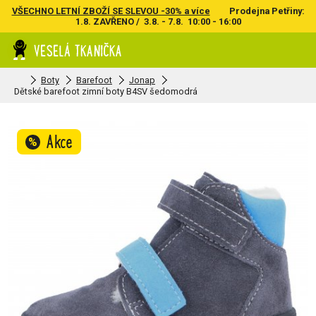
VŠECHNO LETNÍ ZBOŽÍ SE SLEVOU -30% a více
Prodejna Petřiny:
1.8. ZAVŘENO / 3.8. - 7.8. 10:00 - 16:00
Boty
Barefoot
Jonap
Dětské barefoot zimní boty B4SV šedomodrá
Akce
%