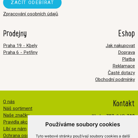
Zpracování osobních údajů
.
Prodejny
Eshop
Praha 19 - Kbely
Jak nakupovat
Praha 6 - Petřiny
Doprava
Platba
Reklamace
Časté dotazy
Obchodní podmínky
Kontakt
O nás
Náš sortiment
Kbely:
727 840 369
Naše značky
Pravidla akce FB
Petřiny:
608 032 534
Používáme soubory cookies
Líbí se nám
info@veselatkanicka.cz
Ochrana osobních údajů
Tyto webové stránky používají soubory cookies a další