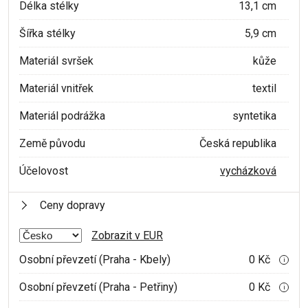
Délka stélky
13,1 cm
Šířka stélky
5,9 cm
Materiál svršek
kůže
Materiál vnitřek
textil
Materiál podrážka
syntetika
Země původu
Česká republika
Účelovost
vycházková
Ceny dopravy
Zobrazit v EUR
Osobní převzetí (Praha - Kbely)
0 Kč
i
Osobní převzetí (Praha - Petřiny)
0 Kč
i