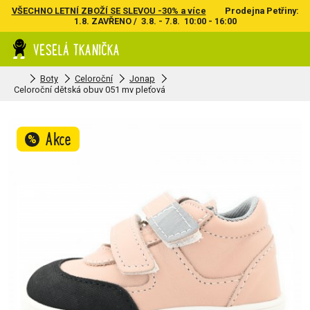
VŠECHNO LETNÍ ZBOŽÍ SE SLEVOU -30% a více
Prodejna Petřiny:
1.8. ZAVŘENO / 3.8. - 7.8. 10:00 - 16:00
Boty
Celoroční
Jonap
Celoroční dětská obuv 051 mv pleťová
Akce
%