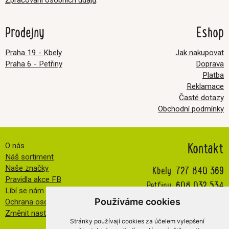
Zpracování osobních údajů
.
Prodejny
Eshop
Praha 19 - Kbely
Jak nakupovat
Praha 6 - Petřiny
Doprava
Platba
Reklamace
Časté dotazy
Obchodní podmínky
Kontakt
O nás
Náš sortiment
Kbely:
727 840 369
Naše značky
Pravidla akce FB
Petřiny:
608 032 534
Líbí se nám
info@veselatkanicka.cz
Používáme cookies
Ochrana osobních údajů
Změnit nastavení cookies
Stránky používají cookies za účelem vylepšení