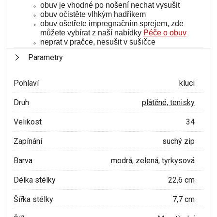
obuv je vhodné po nošení nechat vysušit
obuv očistěte vlhkým hadříkem
obuv ošetřete impregnačním sprejem, zde
můžete vybírat z naší nabídky
Péče o obuv
neprat v pračce, nesušit v sušičce
Parametry
Pohlaví
kluci
Druh
plátěné, tenisky
Velikost
34
Zapínání
suchý zip
Barva
modrá, zelená, tyrkysová
Délka stélky
22,6 cm
Šířka stélky
7,7 cm