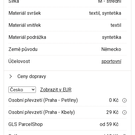
Šířka
M - střední
Materiál svršek
textil, syntetika
Materiál vnitřek
textil
Materiál podrážka
syntetika
Země původu
Německo
Účelovost
sportovní
Ceny dopravy
Zobrazit v EUR
Osobní převzetí (Praha - Petřiny)
0 Kč
i
Osobní převzetí (Praha - Kbely)
29 Kč
i
GLS ParcelShop
od 59 Kč