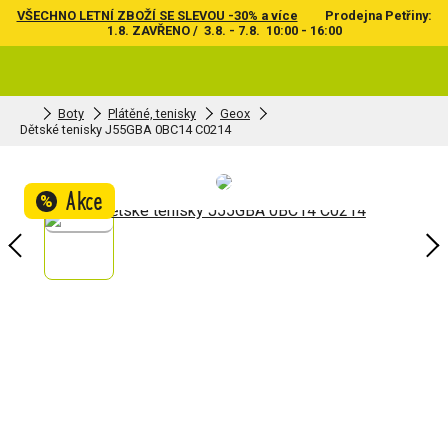
VŠECHNO LETNÍ ZBOŽÍ SE SLEVOU -30% a více
Prodejna Petřiny:
1.8. ZAVŘENO / 3.8. - 7.8. 10:00 - 16:00
Boty
Plátěné, tenisky
Geox
Dětské tenisky J55GBA 0BC14 C0214
Akce
%