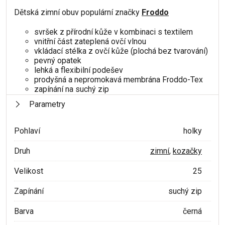
Dětská zimní obuv populární značky
Froddo
svršek z přírodní kůže v kombinaci s textilem
vnitřní část zateplená ovčí vlnou
vkládací stélka z ovčí kůže (plochá bez tvarování)
pevný opatek
lehká a flexibilní podešev
prodyšná a nepromokavá membrána Froddo-Tex
zapínání na suchý zip
Parametry
Pohlaví
holky
Druh
zimní
,
kozačky
Velikost
25
Zapínání
suchý zip
Barva
černá