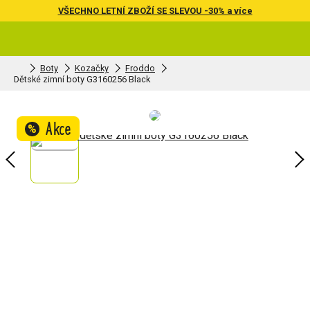
VŠECHNO LETNÍ ZBOŽÍ SE SLEVOU -30% a více
Boty
Kozačky
Froddo
Dětské zimní boty G3160256 Black
Akce
%