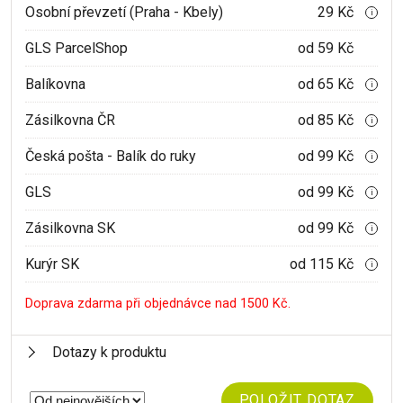
Osobní převzetí (Praha - Kbely)
29 Kč
i
GLS ParcelShop
od 59 Kč
Balíkovna
od 65 Kč
i
Zásilkovna ČR
od 85 Kč
i
Česká pošta - Balík do ruky
od 99 Kč
i
GLS
od 99 Kč
i
Zásilkovna SK
od 99 Kč
i
Kurýr SK
od 115 Kč
i
Doprava zdarma při objednávce nad 1500 Kč.
Dotazy k produktu
POLOŽIT DOTAZ