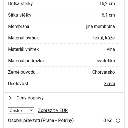
Délka stélky
16,2 cm
Šířka stélky
6,1 cm
Membrána
jiná membrána
Materiál svršek
textil, kůže
Materiál vnitřek
vlna
Materiál podrážka
syntetika
Země původu
Chorvatsko
Účelovost
zimní
Ceny dopravy
Zobrazit v EUR
Osobní převzetí (Praha - Petřiny)
0 Kč
i