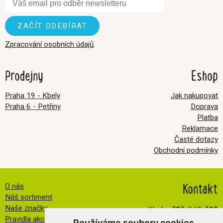
Zpracování osobních údajů
.
Prodejny
Eshop
Praha 19 - Kbely
Jak nakupovat
Praha 6 - Petřiny
Doprava
Platba
Reklamace
Časté dotazy
Obchodní podmínky
Kontakt
O nás
Náš sortiment
Kbely:
727 840 369
Naše značky
Pravidla akce FB
Používáme soubory cookies