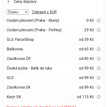
Ceny dopravy
Zobrazit v EUR
Osobní převzetí (Praha - Kbely)
0 Kč
i
Osobní převzetí (Praha - Petřiny)
29 Kč
i
GLS ParcelShop
od 59 Kč
Balíkovna
od 65 Kč
i
Zásilkovna ČR
od 85 Kč
i
Česká pošta - Balík do ruky
od 99 Kč
i
GLS
od 99 Kč
i
Zásilkovna SK
od 99 Kč
i
Kurýr SK
od 115 Kč
i