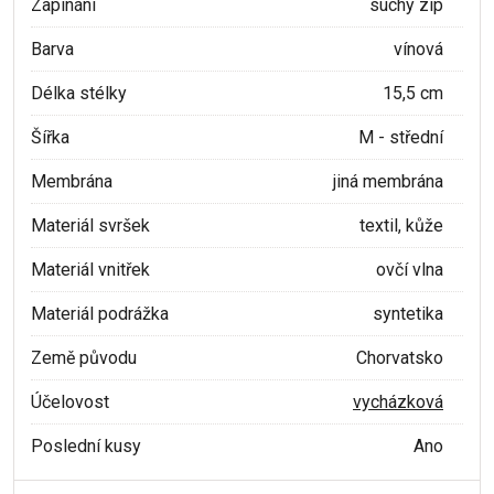
Zapínání
suchý zip
Barva
vínová
Délka stélky
15,5 cm
Šířka
M - střední
Membrána
jiná membrána
Materiál svršek
textil, kůže
Materiál vnitřek
ovčí vlna
Materiál podrážka
syntetika
Země původu
Chorvatsko
Účelovost
vycházková
Poslední kusy
Ano