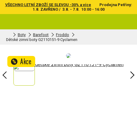
VŠECHNO LETNÍ ZBOŽÍ SE SLEVOU -30% a více
Prodejna Petřiny:
1.8. ZAVŘENO / 3.8. - 7.8. 10:00 - 16:00
Boty
Barefoot
Froddo
Dětské zimní boty G2110151-9 Cyclamen
Akce
%