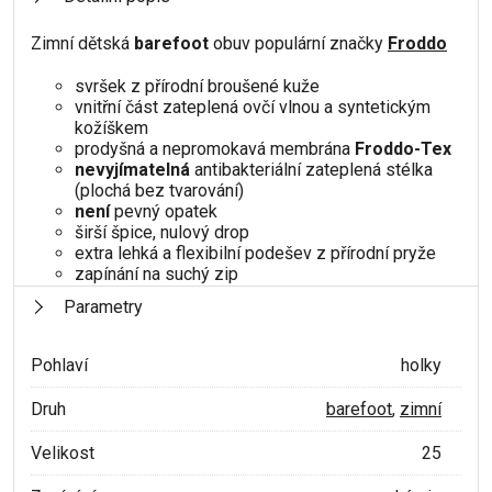
Zimní dětská
barefoot
obuv populární značky
Froddo
svršek z přírodní broušené kuže
vnitřní část zateplená ovčí vlnou a syntetickým
kožíškem
prodyšná a nepromokavá membrána
Froddo-Tex
nevyjímatelná
antibakteriální zateplená stélka
(plochá bez tvarování)
není
pevný opatek
širší špice, nulový drop
extra lehká a flexibilní podešev z přírodní pryže
zapínání na suchý zip
Parametry
Pohlaví
holky
Druh
barefoot
,
zimní
Velikost
25