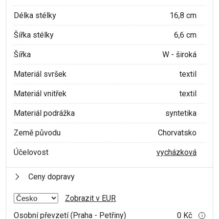
Délka stélky
16,8 cm
Šířka stélky
6,6 cm
Šířka
W - široká
Materiál svršek
textil
Materiál vnitřek
textil
Materiál podrážka
syntetika
Země původu
Chorvatsko
Účelovost
vycházková
Ceny dopravy
Zobrazit v EUR
Osobní převzetí (Praha - Petřiny)
0 Kč
i